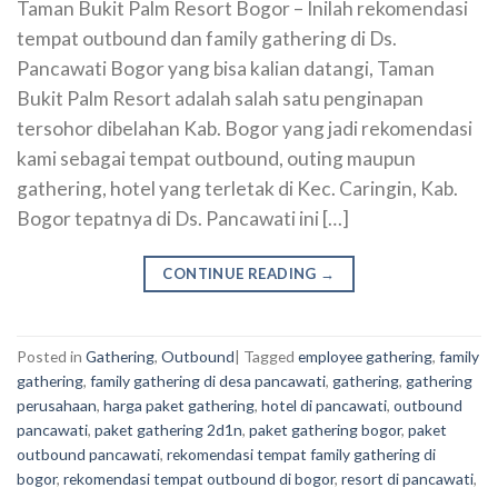
Taman Bukit Palm Resort Bogor – Inilah rekomendasi
tempat outbound dan family gathering di Ds.
Pancawati Bogor yang bisa kalian datangi, Taman
Bukit Palm Resort adalah salah satu penginapan
tersohor dibelahan Kab. Bogor yang jadi rekomendasi
kami sebagai tempat outbound, outing maupun
gathering, hotel yang terletak di Kec. Caringin, Kab.
Bogor tepatnya di Ds. Pancawati ini […]
CONTINUE READING
→
Posted in
Gathering
,
Outbound
|
Tagged
employee gathering
,
family
gathering
,
family gathering di desa pancawati
,
gathering
,
gathering
perusahaan
,
harga paket gathering
,
hotel di pancawati
,
outbound
pancawati
,
paket gathering 2d1n
,
paket gathering bogor
,
paket
outbound pancawati
,
rekomendasi tempat family gathering di
bogor
,
rekomendasi tempat outbound di bogor
,
resort di pancawati
,