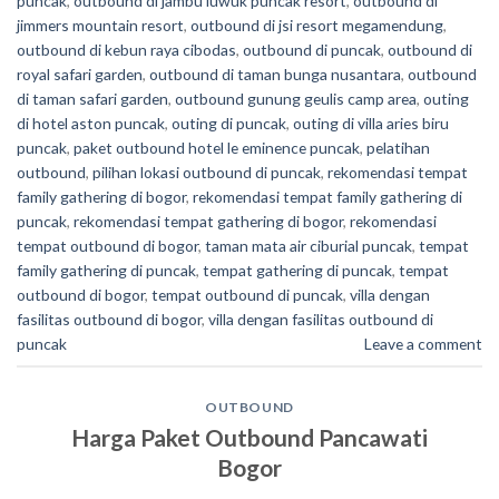
puncak
,
outbound di jambu luwuk puncak resort
,
outbound di
jimmers mountain resort
,
outbound di jsi resort megamendung
,
outbound di kebun raya cibodas
,
outbound di puncak
,
outbound di
royal safari garden
,
outbound di taman bunga nusantara
,
outbound
di taman safari garden
,
outbound gunung geulis camp area
,
outing
di hotel aston puncak
,
outing di puncak
,
outing di villa aries biru
puncak
,
paket outbound hotel le eminence puncak
,
pelatihan
outbound
,
pilihan lokasi outbound di puncak
,
rekomendasi tempat
family gathering di bogor
,
rekomendasi tempat family gathering di
puncak
,
rekomendasi tempat gathering di bogor
,
rekomendasi
tempat outbound di bogor
,
taman mata air ciburial puncak
,
tempat
family gathering di puncak
,
tempat gathering di puncak
,
tempat
outbound di bogor
,
tempat outbound di puncak
,
villa dengan
fasilitas outbound di bogor
,
villa dengan fasilitas outbound di
puncak
Leave a comment
OUTBOUND
Harga Paket Outbound Pancawati
Bogor