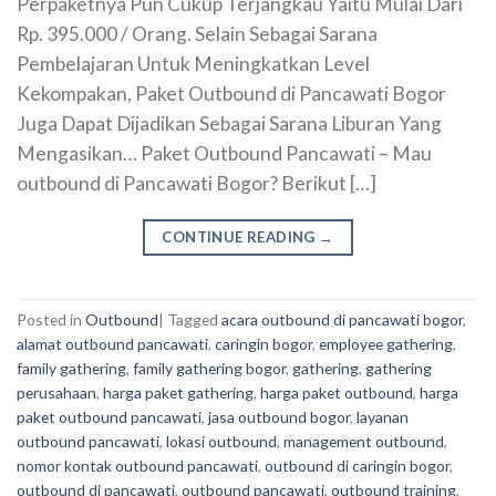
Perpaketnya Pun Cukup Terjangkau Yaitu Mulai Dari
Rp. 395.000 / Orang. Selain Sebagai Sarana
Pembelajaran Untuk Meningkatkan Level
Kekompakan, Paket Outbound di Pancawati Bogor
Juga Dapat Dijadikan Sebagai Sarana Liburan Yang
Mengasikan… Paket Outbound Pancawati – Mau
outbound di Pancawati Bogor? Berikut […]
CONTINUE READING
→
Posted in
Outbound
|
Tagged
acara outbound di pancawati bogor
,
alamat outbound pancawati
,
caringin bogor
,
employee gathering
,
family gathering
,
family gathering bogor
,
gathering
,
gathering
perusahaan
,
harga paket gathering
,
harga paket outbound
,
harga
paket outbound pancawati
,
jasa outbound bogor
,
layanan
outbound pancawati
,
lokasi outbound
,
management outbound
,
nomor kontak outbound pancawati
,
outbound di caringin bogor
,
outbound di pancawati
,
outbound pancawati
,
outbound training
,