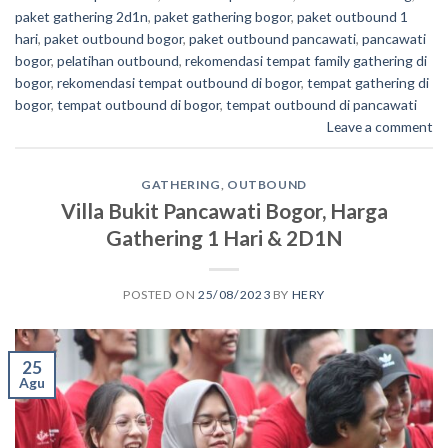
paket gathering 2d1n
,
paket gathering bogor
,
paket outbound 1
hari
,
paket outbound bogor
,
paket outbound pancawati
,
pancawati
bogor
,
pelatihan outbound
,
rekomendasi tempat family gathering di
bogor
,
rekomendasi tempat outbound di bogor
,
tempat gathering di
bogor
,
tempat outbound di bogor
,
tempat outbound di pancawati
Leave a comment
GATHERING
,
OUTBOUND
Villa Bukit Pancawati Bogor, Harga
Gathering 1 Hari & 2D1N
POSTED ON
25/08/2023
BY
HERY
25
Agu