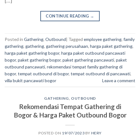
[…]
CONTINUE READING
→
Posted in
Gathering
,
Outbound
|
Tagged
employee gathering
,
family
gathering
,
gathering
,
gathering perusahaan
,
harga paket gathering
,
harga paket gathering bogor
,
harga paket outbound pancawati
bogor
,
paket gathering bogor
,
paket gathering pancawati
,
paket
outbound pancawati
,
rekomendasi tempat family gathering di
bogor
,
tempat outbound di bogor
,
tempat outbound di pancawati
,
villa bukit pancawati bogor
Leave a comment
GATHERING
,
OUTBOUND
Rekomendasi Tempat Gathering di
Bogor & Harga Paket Outbound Bogor
POSTED ON
19/07/2023
BY
HERY