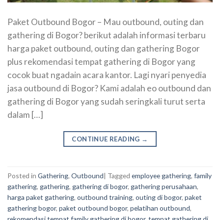
Paket Outbound Bogor – Mau outbound, outing dan
gathering di Bogor? berikut adalah informasi terbaru
harga paket outbound, outing dan gathering Bogor
plus rekomendasi tempat gathering di Bogor yang
cocok buat ngadain acara kantor. Lagi nyari penyedia
jasa outbound di Bogor? Kami adalah eo outbound dan
gathering di Bogor yang sudah seringkali turut serta
dalam […]
CONTINUE READING
→
Posted in
Gathering
,
Outbound
|
Tagged
employee gathering
,
family
gathering
,
gathering
,
gathering di bogor
,
gathering perusahaan
,
harga paket gathering
,
outbound training
,
outing di bogor
,
paket
gathering bogor
,
paket outbound bogor
,
pelatihan outbound
,
rekomendasi tempat family gathering di bogor
,
tempat gathering di