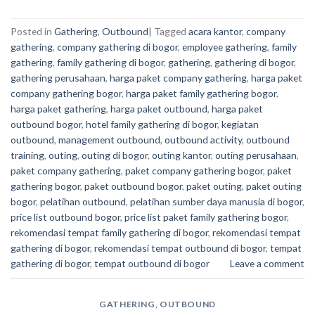
Posted in
Gathering
,
Outbound
|
Tagged
acara kantor
,
company
gathering
,
company gathering di bogor
,
employee gathering
,
family
gathering
,
family gathering di bogor
,
gathering
,
gathering di bogor
,
gathering perusahaan
,
harga paket company gathering
,
harga paket
company gathering bogor
,
harga paket family gathering bogor
,
harga paket gathering
,
harga paket outbound
,
harga paket
outbound bogor
,
hotel family gathering di bogor
,
kegiatan
outbound
,
management outbound
,
outbound activity
,
outbound
training
,
outing
,
outing di bogor
,
outing kantor
,
outing perusahaan
,
paket company gathering
,
paket company gathering bogor
,
paket
gathering bogor
,
paket outbound bogor
,
paket outing
,
paket outing
bogor
,
pelatihan outbound
,
pelatihan sumber daya manusia di bogor
,
price list outbound bogor
,
price list paket family gathering bogor
,
rekomendasi tempat family gathering di bogor
,
rekomendasi tempat
gathering di bogor
,
rekomendasi tempat outbound di bogor
,
tempat
gathering di bogor
,
tempat outbound di bogor
Leave a comment
GATHERING
,
OUTBOUND