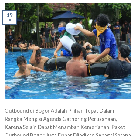
19
Jul
Outbound di Bogor Adalah Pilihan Tepat Dalam
Rangka Mengisi Agenda Gathering Perusahaan,
Karena Selain Dapat Menambah Kemeriahan, Paket
Outbound Bogor Juga Dapat Dijadikan Sebagai Sarana