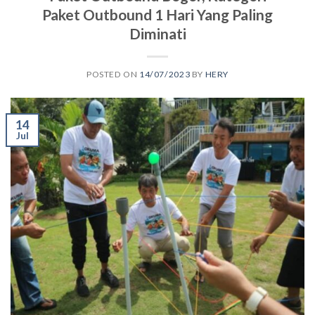
Paket Outbound 1 Hari Yang Paling
Diminati
POSTED ON
14/07/2023
BY
HERY
14
Jul