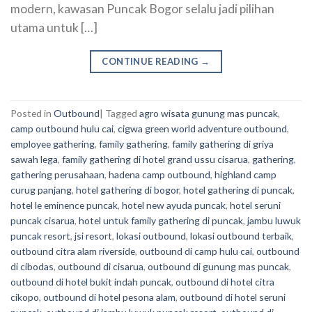
modern, kawasan Puncak Bogor selalu jadi pilihan
utama untuk […]
CONTINUE READING
→
Posted in
Outbound
|
Tagged
agro wisata gunung mas puncak
,
camp outbound hulu cai
,
cigwa green world adventure outbound
,
employee gathering
,
family gathering
,
family gathering di griya
sawah lega
,
family gathering di hotel grand ussu cisarua
,
gathering
,
gathering perusahaan
,
hadena camp outbound
,
highland camp
curug panjang
,
hotel gathering di bogor
,
hotel gathering di puncak
,
hotel le eminence puncak
,
hotel new ayuda puncak
,
hotel seruni
puncak cisarua
,
hotel untuk family gathering di puncak
,
jambu luwuk
puncak resort
,
jsi resort
,
lokasi outbound
,
lokasi outbound terbaik
,
outbound citra alam riverside
,
outbound di camp hulu cai
,
outbound
di cibodas
,
outbound di cisarua
,
outbound di gunung mas puncak
,
outbound di hotel bukit indah puncak
,
outbound di hotel citra
cikopo
,
outbound di hotel pesona alam
,
outbound di hotel seruni