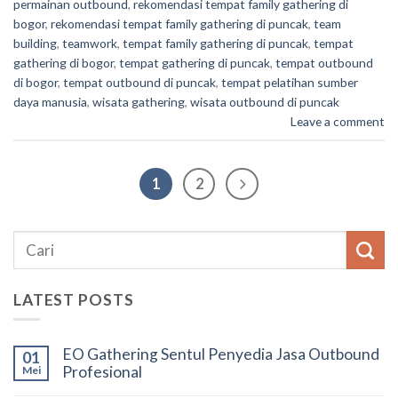
permainan outbound
,
rekomendasi tempat family gathering di
bogor
,
rekomendasi tempat family gathering di puncak
,
team
building
,
teamwork
,
tempat family gathering di puncak
,
tempat
gathering di bogor
,
tempat gathering di puncak
,
tempat outbound
di bogor
,
tempat outbound di puncak
,
tempat pelatihan sumber
daya manusia
,
wisata gathering
,
wisata outbound di puncak
Leave a comment
1
2
LATEST POSTS
EO Gathering Sentul Penyedia Jasa Outbound
01
Profesional
Mei