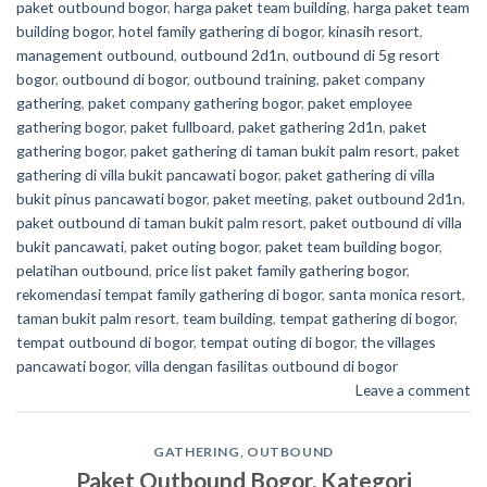
paket outbound bogor
,
harga paket team building
,
harga paket team
building bogor
,
hotel family gathering di bogor
,
kinasih resort
,
management outbound
,
outbound 2d1n
,
outbound di 5g resort
bogor
,
outbound di bogor
,
outbound training
,
paket company
gathering
,
paket company gathering bogor
,
paket employee
gathering bogor
,
paket fullboard
,
paket gathering 2d1n
,
paket
gathering bogor
,
paket gathering di taman bukit palm resort
,
paket
gathering di villa bukit pancawati bogor
,
paket gathering di villa
bukit pinus pancawati bogor
,
paket meeting
,
paket outbound 2d1n
,
paket outbound di taman bukit palm resort
,
paket outbound di villa
bukit pancawati
,
paket outing bogor
,
paket team building bogor
,
pelatihan outbound
,
price list paket family gathering bogor
,
rekomendasi tempat family gathering di bogor
,
santa monica resort
,
taman bukit palm resort
,
team building
,
tempat gathering di bogor
,
tempat outbound di bogor
,
tempat outing di bogor
,
the villages
pancawati bogor
,
villa dengan fasilitas outbound di bogor
Leave a comment
GATHERING
,
OUTBOUND
Paket Outbound Bogor, Kategori