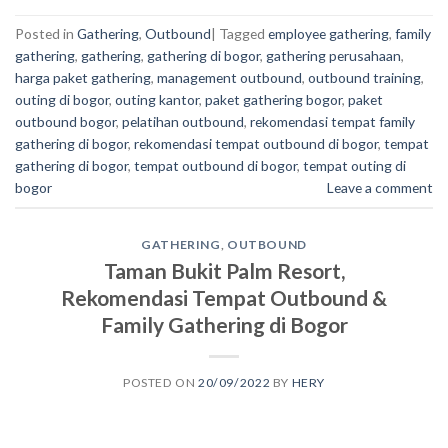
Posted in
Gathering
,
Outbound
|
Tagged
employee gathering
,
family
gathering
,
gathering
,
gathering di bogor
,
gathering perusahaan
,
harga paket gathering
,
management outbound
,
outbound training
,
outing di bogor
,
outing kantor
,
paket gathering bogor
,
paket
outbound bogor
,
pelatihan outbound
,
rekomendasi tempat family
gathering di bogor
,
rekomendasi tempat outbound di bogor
,
tempat
gathering di bogor
,
tempat outbound di bogor
,
tempat outing di
bogor
Leave a comment
GATHERING
,
OUTBOUND
Taman Bukit Palm Resort,
Rekomendasi Tempat Outbound &
Family Gathering di Bogor
POSTED ON
20/09/2022
BY
HERY