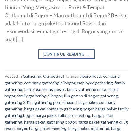
Liburan Yang Mengasikan… Paket & Tempat
Outbound di Bogor – Mau outbound di Bogor? Berikut
adalah info harga paket outbound Bogor dan
rekomendasi tempat gathering di Bogor yang cocok
buat […]
CONTINUE READING
→
Posted in
Gathering
,
Outbound
|
Tagged
albero hotel
,
company
gathering
,
company gathering di bogor
,
employee gathering
,
family
gathering
,
family gathering bogor
,
family gathering di 5g resort
bogor
,
family gathering di bogor
,
fun games di bogor
,
gathering
,
gathering 2d1n
,
gathering perusahaan
,
harga paket company
gathering
,
harga paket company gathering bogor
,
harga paket family
gathering bogor
,
harga paket fullboard meeting
,
harga paket
gathering
,
harga paket gathering bogor
,
harga paket gathering di 5g
resort bogor
,
harga paket meeting
,
harga paket outbound
,
harga