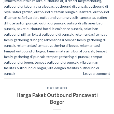
jimmers mountain resort
,
outbound di jsi resort megamendung
,
outbound di kebun raya cibodas
,
outbound di puncak
,
outbound di
royal safari garden
,
outbound di taman bunga nusantara
,
outbound
di taman safari garden
,
outbound gunung geulis camp area
,
outing
di hotel aston puncak
,
outing di puncak
,
outing di villa aries biru
puncak
,
paket outbound hotel le eminence puncak
,
pelatihan
outbound
,
pilihan lokasi outbound di puncak
,
rekomendasi tempat
family gathering di bogor
,
rekomendasi tempat family gathering di
puncak
,
rekomendasi tempat gathering di bogor
,
rekomendasi
tempat outbound di bogor
,
taman mata air ciburial puncak
,
tempat
family gathering di puncak
,
tempat gathering di puncak
,
tempat
outbound di bogor
,
tempat outbound di puncak
,
villa dengan
fasilitas outbound di bogor
,
villa dengan fasilitas outbound di
puncak
Leave a comment
OUTBOUND
Harga Paket Outbound Pancawati
Bogor