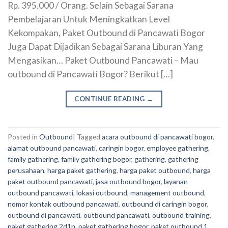
Rp. 395.000 / Orang. Selain Sebagai Sarana
Pembelajaran Untuk Meningkatkan Level
Kekompakan, Paket Outbound di Pancawati Bogor
Juga Dapat Dijadikan Sebagai Sarana Liburan Yang
Mengasikan… Paket Outbound Pancawati – Mau
outbound di Pancawati Bogor? Berikut […]
CONTINUE READING
→
Posted in
Outbound
|
Tagged
acara outbound di pancawati bogor
,
alamat outbound pancawati
,
caringin bogor
,
employee gathering
,
family gathering
,
family gathering bogor
,
gathering
,
gathering
perusahaan
,
harga paket gathering
,
harga paket outbound
,
harga
paket outbound pancawati
,
jasa outbound bogor
,
layanan
outbound pancawati
,
lokasi outbound
,
management outbound
,
nomor kontak outbound pancawati
,
outbound di caringin bogor
,
outbound di pancawati
,
outbound pancawati
,
outbound training
,
paket gathering 2d1n
,
paket gathering bogor
,
paket outbound 1