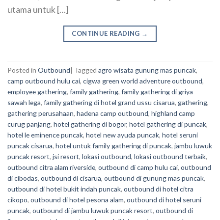
utama untuk […]
CONTINUE READING
→
Posted in
Outbound
|
Tagged
agro wisata gunung mas puncak
,
camp outbound hulu cai
,
cigwa green world adventure outbound
,
employee gathering
,
family gathering
,
family gathering di griya
sawah lega
,
family gathering di hotel grand ussu cisarua
,
gathering
,
gathering perusahaan
,
hadena camp outbound
,
highland camp
curug panjang
,
hotel gathering di bogor
,
hotel gathering di puncak
,
hotel le eminence puncak
,
hotel new ayuda puncak
,
hotel seruni
puncak cisarua
,
hotel untuk family gathering di puncak
,
jambu luwuk
puncak resort
,
jsi resort
,
lokasi outbound
,
lokasi outbound terbaik
,
outbound citra alam riverside
,
outbound di camp hulu cai
,
outbound
di cibodas
,
outbound di cisarua
,
outbound di gunung mas puncak
,
outbound di hotel bukit indah puncak
,
outbound di hotel citra
cikopo
,
outbound di hotel pesona alam
,
outbound di hotel seruni
puncak
,
outbound di jambu luwuk puncak resort
,
outbound di