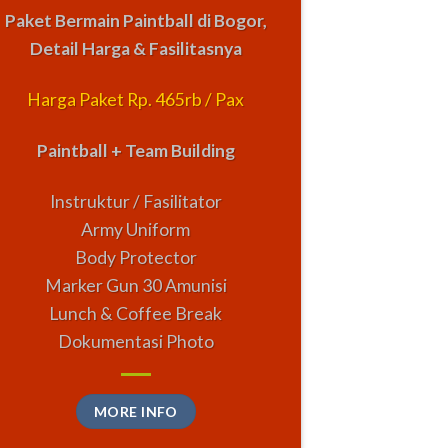
Paket Bermain Paintball di Bogor,
Detail Harga & Fasilitasnya
Harga Paket Rp. 465rb / Pax
Paintball + Team Building
Instruktur / Fasilitator
Army Uniform
Body Protector
Marker Gun 30 Amunisi
Lunch & Coffee Break
Dokumentasi Photo
MORE INFO