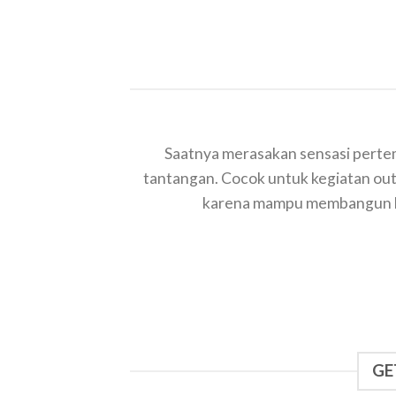
Saatnya merasakan sensasi pertem
tantangan. Cocok untuk kegiatan out
karena mampu membangun ker
GE