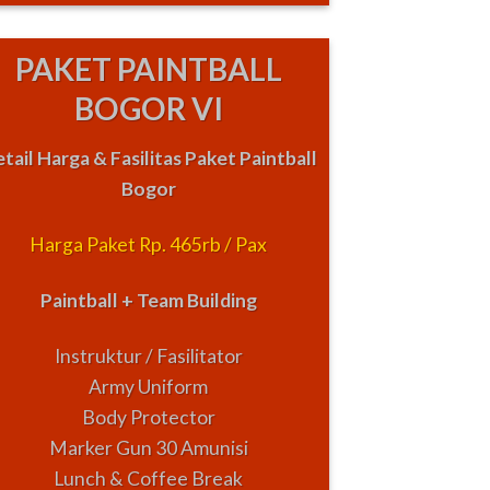
PAKET PAINTBALL
BOGOR VI
tail Harga & Fasilitas Paket Paintball
Bogor
Harga Paket Rp. 465rb / Pax
Paintball + Team Building
Instruktur / Fasilitator
Army Uniform
Body Protector
Marker Gun 30 Amunisi
Lunch & Coffee Break