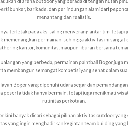
dilakukan di arena outdoor yang berada di tengah hutan pinu
erti bunker, barikade, dan perlindungan alami dari pep
menantang dan realistis.
nya terletak pada aksi saling menyerang antar tim, tetapi j
 memenangkan permainan, sehingga aktivitas ini sangat co
athering kantor, komunitas, maupun liburan bersama teman
ualangan yang berbeda, permainan paintball Bogor juga m
erta membangun semangat kompetisi yang sehat dalam su
layah Bogor yang dipenuhi udara segar dan pemandangan h
 peserta tidak hanya bermain, tetapi juga menikmati wisa
rutinitas perkotaan.
or kini banyak dicari sebagai pilihan aktivitas outdoor yang
tas yang ingin menghadirkan kegiatan team building yang 