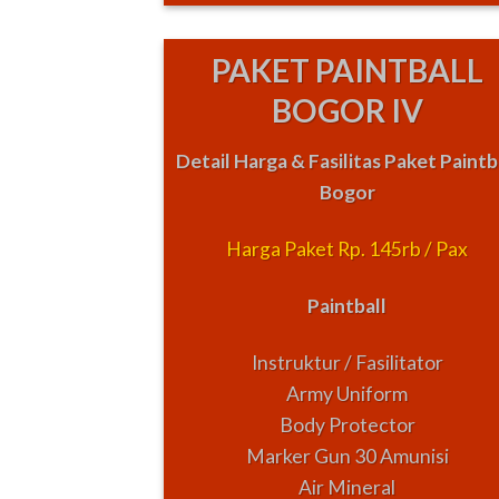
PAKET PAINTBALL
BOGOR IV
Detail Harga & Fasilitas Paket Paintb
Bogor
Harga Paket Rp. 145rb / Pax
Paintball
Instruktur / Fasilitator
Army Uniform
Body Protector
Marker Gun 30 Amunisi
Air Mineral