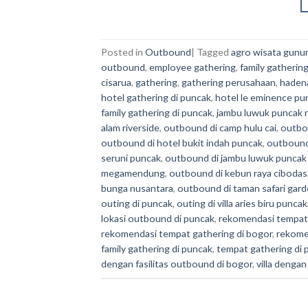
Posted in
Outbound
|
Tagged
agro wisata gunu
outbound
,
employee gathering
,
family gatherin
cisarua
,
gathering
,
gathering perusahaan
,
haden
hotel gathering di puncak
,
hotel le eminence pu
family gathering di puncak
,
jambu luwuk puncak 
alam riverside
,
outbound di camp hulu cai
,
outbo
outbound di hotel bukit indah puncak
,
outbound 
seruni puncak
,
outbound di jambu luwuk puncak
megamendung
,
outbound di kebun raya cibodas
bunga nusantara
,
outbound di taman safari gar
outing di puncak
,
outing di villa aries biru puncak
lokasi outbound di puncak
,
rekomendasi tempat 
rekomendasi tempat gathering di bogor
,
rekome
family gathering di puncak
,
tempat gathering di 
dengan fasilitas outbound di bogor
,
villa dengan