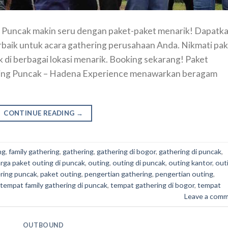
i Puncak makin seru dengan paket-paket menarik! Dapatk
erbaik untuk acara gathering perusahaan Anda. Nikmati pa
 di berbagai lokasi menarik. Booking sekarang! Paket
ring Puncak – Hadena Experience menawarkan beragam
CONTINUE READING
→
ng
,
family gathering
,
gathering
,
gathering di bogor
,
gathering di puncak
,
rga paket outing di puncak
,
outing
,
outing di puncak
,
outing kantor
,
out
ring puncak
,
paket outing
,
pengertian gathering
,
pengertian outing
,
tempat family gathering di puncak
,
tempat gathering di bogor
,
tempat
Leave a com
OUTBOUND