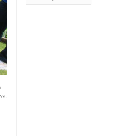
n
ya,