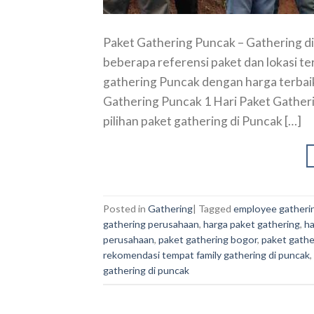
Paket Gathering Puncak – Gathering d
beberapa referensi paket dan lokasi t
gathering Puncak dengan harga terbaik
Gathering Puncak 1 Hari Paket Gathe
pilihan paket gathering di Puncak […]
Posted in
Gathering
|
Tagged
employee gatheri
gathering perusahaan
,
harga paket gathering
,
ha
perusahaan
,
paket gathering bogor
,
paket gathe
rekomendasi tempat family gathering di puncak
,
gathering di puncak