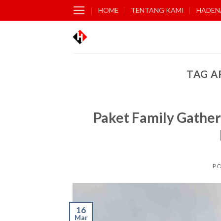
Skip
HOME
TENTANG KAMI
HADEN
to
content
TAG A
Paket Family Gather
P
16
Mar