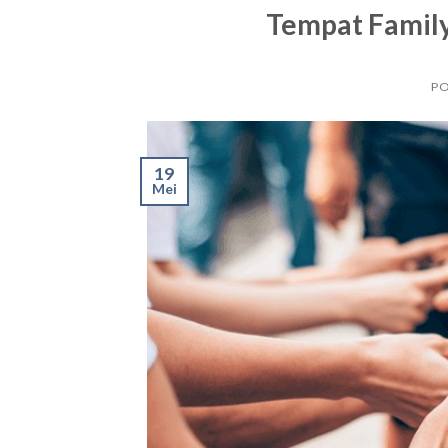
Tempat Family
P
19
Mei