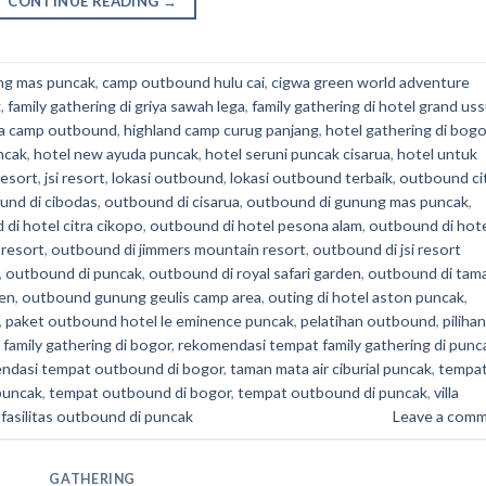
CONTINUE READING
→
ng mas puncak
,
camp outbound hulu cai
,
cigwa green world adventure
g
,
family gathering di griya sawah lega
,
family gathering di hotel grand us
a camp outbound
,
highland camp curug panjang
,
hotel gathering di bogo
ncak
,
hotel new ayuda puncak
,
hotel seruni puncak cisarua
,
hotel untuk
resort
,
jsi resort
,
lokasi outbound
,
lokasi outbound terbaik
,
outbound ci
und di cibodas
,
outbound di cisarua
,
outbound di gunung mas puncak
,
di hotel citra cikopo
,
outbound di hotel pesona alam
,
outbound di hot
 resort
,
outbound di jimmers mountain resort
,
outbound di jsi resort
,
outbound di puncak
,
outbound di royal safari garden
,
outbound di tam
den
,
outbound gunung geulis camp area
,
outing di hotel aston puncak
,
,
paket outbound hotel le eminence puncak
,
pelatihan outbound
,
pilihan
family gathering di bogor
,
rekomendasi tempat family gathering di punc
ndasi tempat outbound di bogor
,
taman mata air ciburial puncak
,
tempa
puncak
,
tempat outbound di bogor
,
tempat outbound di puncak
,
villa
 fasilitas outbound di puncak
Leave a com
GATHERING