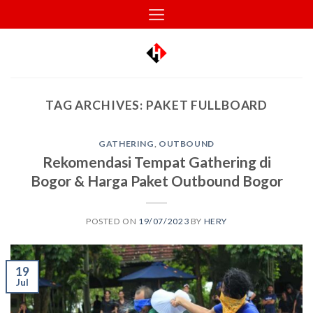
Skip
to
content
TAG ARCHIVES:
PAKET FULLBOARD
GATHERING
,
OUTBOUND
Rekomendasi Tempat Gathering di
Bogor & Harga Paket Outbound Bogor
POSTED ON
19/07/2023
BY
HERY
19
Jul