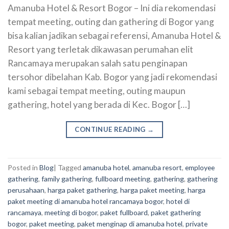
Amanuba Hotel & Resort Bogor – Ini dia rekomendasi
tempat meeting, outing dan gathering di Bogor yang
bisa kalian jadikan sebagai referensi, Amanuba Hotel &
Resort yang terletak dikawasan perumahan elit
Rancamaya merupakan salah satu penginapan
tersohor dibelahan Kab. Bogor yang jadi rekomendasi
kami sebagai tempat meeting, outing maupun
gathering, hotel yang berada di Kec. Bogor […]
CONTINUE READING
→
Posted in
Blog
|
Tagged
amanuba hotel
,
amanuba resort
,
employee
gathering
,
family gathering
,
fullboard meeting
,
gathering
,
gathering
perusahaan
,
harga paket gathering
,
harga paket meeting
,
harga
paket meeting di amanuba hotel rancamaya bogor
,
hotel di
rancamaya
,
meeting di bogor
,
paket fullboard
,
paket gathering
bogor
,
paket meeting
,
paket menginap di amanuba hotel
,
private