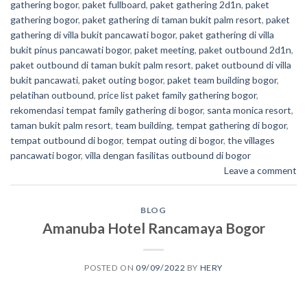
gathering bogor
,
paket fullboard
,
paket gathering 2d1n
,
paket
gathering bogor
,
paket gathering di taman bukit palm resort
,
paket
gathering di villa bukit pancawati bogor
,
paket gathering di villa
bukit pinus pancawati bogor
,
paket meeting
,
paket outbound 2d1n
,
paket outbound di taman bukit palm resort
,
paket outbound di villa
bukit pancawati
,
paket outing bogor
,
paket team building bogor
,
pelatihan outbound
,
price list paket family gathering bogor
,
rekomendasi tempat family gathering di bogor
,
santa monica resort
,
taman bukit palm resort
,
team building
,
tempat gathering di bogor
,
tempat outbound di bogor
,
tempat outing di bogor
,
the villages
pancawati bogor
,
villa dengan fasilitas outbound di bogor
Leave a comment
BLOG
Amanuba Hotel Rancamaya Bogor
POSTED ON
09/09/2022
BY
HERY