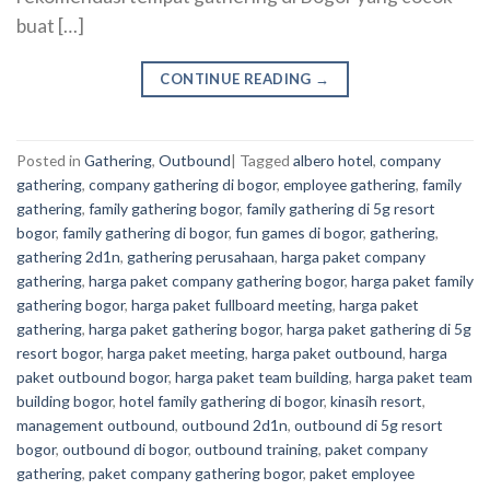
buat […]
CONTINUE READING
→
Posted in
Gathering
,
Outbound
|
Tagged
albero hotel
,
company
gathering
,
company gathering di bogor
,
employee gathering
,
family
gathering
,
family gathering bogor
,
family gathering di 5g resort
bogor
,
family gathering di bogor
,
fun games di bogor
,
gathering
,
gathering 2d1n
,
gathering perusahaan
,
harga paket company
gathering
,
harga paket company gathering bogor
,
harga paket family
gathering bogor
,
harga paket fullboard meeting
,
harga paket
gathering
,
harga paket gathering bogor
,
harga paket gathering di 5g
resort bogor
,
harga paket meeting
,
harga paket outbound
,
harga
paket outbound bogor
,
harga paket team building
,
harga paket team
building bogor
,
hotel family gathering di bogor
,
kinasih resort
,
management outbound
,
outbound 2d1n
,
outbound di 5g resort
bogor
,
outbound di bogor
,
outbound training
,
paket company
gathering
,
paket company gathering bogor
,
paket employee