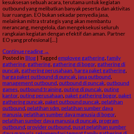
kesuksesan sebuah acara, terutama untuk kegiatan
outbound yang melibatkan banyak peserta dan aktivitas
luar ruangan. EO bukan sekadar penyedia jasa,
melainkan mitra strategis yang akan membantu
merancang, mengelola, dan mengeksekusi seluruh
rangkaian kegiatan dengan efektif dan aman. Partner
EO yang profesional […]
Continue reading
→
Posted in
Blog
|
Tagged
employee gathering
,
family
gathering
,
gathering
,
gathering di bogor
,
gathering di
puncak
,
gathering perusahaan
,
harga paket gathering
,
harga paket outbound di puncak
,
jasa outbound
,
management outbound
,
outbound di puncak
,
outbound
games
,
outbound training
,
outing di puncak
,
outing
kantor
,
outing perusahaan
,
paket gathering bogor
,
paket
gathering puncak
,
paket outbound puncak
,
pelatihan
outbound
,
pelatihan sdm
,
pelatihan sumber daya
manusia
,
pelatihan sumber daya manusia di bogor
,
pelatihan sumber daya manusia di puncak
,
program
outbound
,
provider outbound
,
pusat pelatihan sumber
daya manusia
,
rekomendasi tempat family gathering di