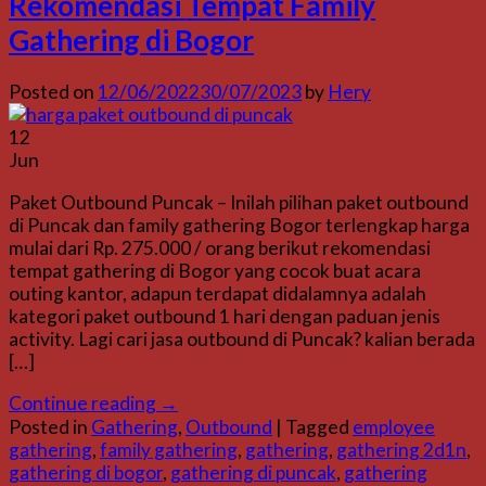
Rekomendasi Tempat Family
Gathering di Bogor
Posted on
12/06/2022
30/07/2023
by
Hery
12
Jun
Paket Outbound Puncak – Inilah pilihan paket outbound
di Puncak dan family gathering Bogor terlengkap harga
mulai dari Rp. 275.000 / orang berikut rekomendasi
tempat gathering di Bogor yang cocok buat acara
outing kantor, adapun terdapat didalamnya adalah
kategori paket outbound 1 hari dengan paduan jenis
activity. Lagi cari jasa outbound di Puncak? kalian berada
[…]
Continue reading
→
Posted in
Gathering
,
Outbound
|
Tagged
employee
gathering
,
family gathering
,
gathering
,
gathering 2d1n
,
gathering di bogor
,
gathering di puncak
,
gathering