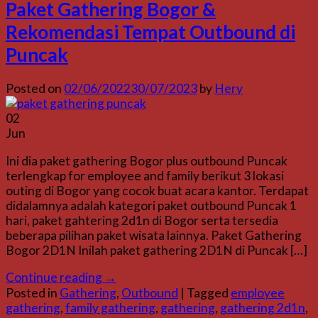
Paket Gathering Bogor &
Rekomendasi Tempat Outbound di
Puncak
Posted on
02/06/2022
30/07/2023
by
Hery
02
Jun
Ini dia paket gathering Bogor plus outbound Puncak
terlengkap for employee and family berikut 3 lokasi
outing di Bogor yang cocok buat acara kantor. Terdapat
didalamnya adalah kategori paket outbound Puncak 1
hari, paket gahtering 2d1n di Bogor serta tersedia
beberapa pilihan paket wisata lainnya. Paket Gathering
Bogor 2D1N Inilah paket gathering 2D1N di Puncak […]
Continue reading
→
Posted in
Gathering
,
Outbound
|
Tagged
employee
gathering
,
family gathering
,
gathering
,
gathering 2d1n
,