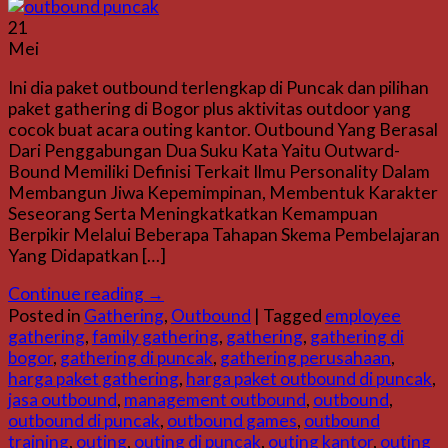
21
Mei
Ini dia paket outbound terlengkap di Puncak dan pilihan
paket gathering di Bogor plus aktivitas outdoor yang
cocok buat acara outing kantor. Outbound Yang Berasal
Dari Penggabungan Dua Suku Kata Yaitu Outward-
Bound Memiliki Definisi Terkait Ilmu Personality Dalam
Membangun Jiwa Kepemimpinan, Membentuk Karakter
Seseorang Serta Meningkatkatkan Kemampuan
Berpikir Melalui Beberapa Tahapan Skema Pembelajaran
Yang Didapatkan […]
Continue reading
→
Posted in
Gathering
,
Outbound
|
Tagged
employee
gathering
,
family gathering
,
gathering
,
gathering di
bogor
,
gathering di puncak
,
gathering perusahaan
,
harga paket gathering
,
harga paket outbound di puncak
,
jasa outbound
,
management outbound
,
outbound
,
outbound di puncak
,
outbound games
,
outbound
training
,
outing
,
outing di puncak
,
outing kantor
,
outing