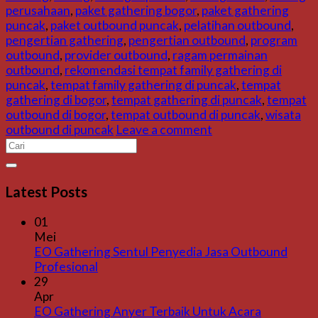
perusahaan
,
paket gathering bogor
,
paket gathering
puncak
,
paket outbound puncak
,
pelatihan outbound
,
pengertian gathering
,
pengertian outbound
,
program
outbound
,
provider outbound
,
ragam permainan
outbound
,
rekomendasi tempat family gathering di
puncak
,
tempat family gathering di puncak
,
tempat
gathering di bogor
,
tempat gathering di puncak
,
tempat
outbound di bogor
,
tempat outbound di puncak
,
wisata
outbound di puncak
Leave a comment
Latest Posts
01
Mei
EO Gathering Sentul Penyedia Jasa Outbound
Profesional
29
Apr
EO Gathering Anyer Terbaik Untuk Acara