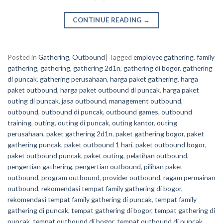
CONTINUE READING
→
Posted in
Gathering
,
Outbound
|
Tagged
employee gathering
,
family
gathering
,
gathering
,
gathering 2d1n
,
gathering di bogor
,
gathering
di puncak
,
gathering perusahaan
,
harga paket gathering
,
harga
paket outbound
,
harga paket outbound di puncak
,
harga paket
outing di puncak
,
jasa outbound
,
management outbound
,
outbound
,
outbound di puncak
,
outbound games
,
outbound
training
,
outing
,
outing di puncak
,
outing kantor
,
outing
perusahaan
,
paket gathering 2d1n
,
paket gathering bogor
,
paket
gathering puncak
,
paket outbound 1 hari
,
paket outbound bogor
,
paket outbound puncak
,
paket outing
,
pelatihan outbound
,
pengertian gathering
,
pengertian outbound
,
pilihan paket
outbound
,
program outbound
,
provider outbound
,
ragam permainan
outbound
,
rekomendasi tempat family gathering di bogor
,
rekomendasi tempat family gathering di puncak
,
tempat family
gathering di puncak
,
tempat gathering di bogor
,
tempat gathering di
puncak
,
tempat outbound di bogor
,
tempat outbound di puncak
,