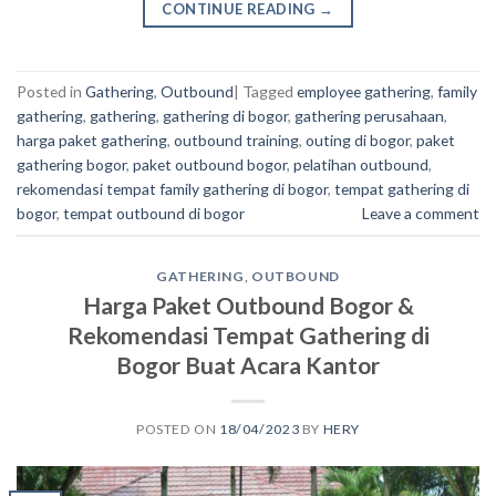
CONTINUE READING
→
Posted in
Gathering
,
Outbound
|
Tagged
employee gathering
,
family
gathering
,
gathering
,
gathering di bogor
,
gathering perusahaan
,
harga paket gathering
,
outbound training
,
outing di bogor
,
paket
gathering bogor
,
paket outbound bogor
,
pelatihan outbound
,
rekomendasi tempat family gathering di bogor
,
tempat gathering di
bogor
,
tempat outbound di bogor
Leave a comment
GATHERING
,
OUTBOUND
Harga Paket Outbound Bogor &
Rekomendasi Tempat Gathering di
Bogor Buat Acara Kantor
POSTED ON
18/04/2023
BY
HERY