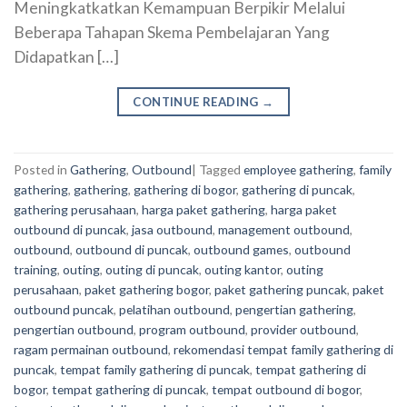
Meningkatkatkan Kemampuan Berpikir Melalui
Beberapa Tahapan Skema Pembelajaran Yang
Didapatkan […]
CONTINUE READING
→
Posted in
Gathering
,
Outbound
|
Tagged
employee gathering
,
family
gathering
,
gathering
,
gathering di bogor
,
gathering di puncak
,
gathering perusahaan
,
harga paket gathering
,
harga paket
outbound di puncak
,
jasa outbound
,
management outbound
,
outbound
,
outbound di puncak
,
outbound games
,
outbound
training
,
outing
,
outing di puncak
,
outing kantor
,
outing
perusahaan
,
paket gathering bogor
,
paket gathering puncak
,
paket
outbound puncak
,
pelatihan outbound
,
pengertian gathering
,
pengertian outbound
,
program outbound
,
provider outbound
,
ragam permainan outbound
,
rekomendasi tempat family gathering di
puncak
,
tempat family gathering di puncak
,
tempat gathering di
bogor
,
tempat gathering di puncak
,
tempat outbound di bogor
,