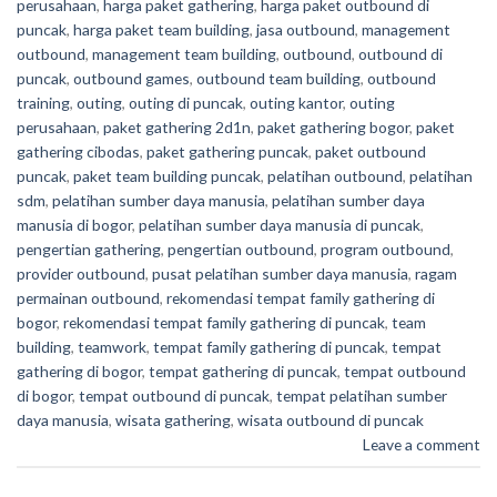
perusahaan
,
harga paket gathering
,
harga paket outbound di
puncak
,
harga paket team building
,
jasa outbound
,
management
outbound
,
management team building
,
outbound
,
outbound di
puncak
,
outbound games
,
outbound team building
,
outbound
training
,
outing
,
outing di puncak
,
outing kantor
,
outing
perusahaan
,
paket gathering 2d1n
,
paket gathering bogor
,
paket
gathering cibodas
,
paket gathering puncak
,
paket outbound
puncak
,
paket team building puncak
,
pelatihan outbound
,
pelatihan
sdm
,
pelatihan sumber daya manusia
,
pelatihan sumber daya
manusia di bogor
,
pelatihan sumber daya manusia di puncak
,
pengertian gathering
,
pengertian outbound
,
program outbound
,
provider outbound
,
pusat pelatihan sumber daya manusia
,
ragam
permainan outbound
,
rekomendasi tempat family gathering di
bogor
,
rekomendasi tempat family gathering di puncak
,
team
building
,
teamwork
,
tempat family gathering di puncak
,
tempat
gathering di bogor
,
tempat gathering di puncak
,
tempat outbound
di bogor
,
tempat outbound di puncak
,
tempat pelatihan sumber
daya manusia
,
wisata gathering
,
wisata outbound di puncak
Leave a comment