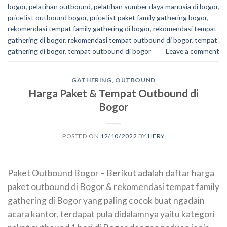
bogor
,
pelatihan outbound
,
pelatihan sumber daya manusia di bogor
,
price list outbound bogor
,
price list paket family gathering bogor
,
rekomendasi tempat family gathering di bogor
,
rekomendasi tempat
gathering di bogor
,
rekomendasi tempat outbound di bogor
,
tempat
gathering di bogor
,
tempat outbound di bogor
Leave a comment
GATHERING
,
OUTBOUND
Harga Paket & Tempat Outbound di
Bogor
POSTED ON
12/10/2022
BY
HERY
Paket Outbound Bogor – Berikut adalah daftar harga
paket outbound di Bogor & rekomendasi tempat family
gathering di Bogor yang paling cocok buat ngadain
acara kantor, terdapat pula didalamnya yaitu kategori