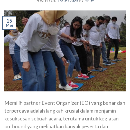
POSTED ON
15/05/2025
BY
HERY
15
Mei
Memilih partner Event Organizer (EO) yang benar dan
terpercaya adalah langkah krusial dalam menjamin
kesuksesan sebuah acara, terutama untuk kegiatan
outbound yang melibatkan banyak peserta dan