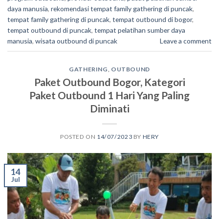
daya manusia
,
rekomendasi tempat family gathering di puncak
,
tempat family gathering di puncak
,
tempat outbound di bogor
,
tempat outbound di puncak
,
tempat pelatihan sumber daya
manusia
,
wisata outbound di puncak
Leave a comment
GATHERING
,
OUTBOUND
Paket Outbound Bogor, Kategori
Paket Outbound 1 Hari Yang Paling
Diminati
POSTED ON
14/07/2023
BY
HERY
14
Jul