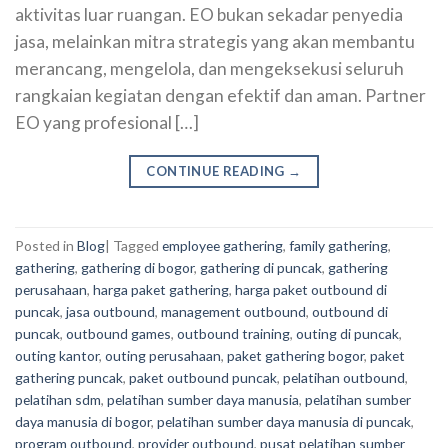
aktivitas luar ruangan. EO bukan sekadar penyedia
jasa, melainkan mitra strategis yang akan membantu
merancang, mengelola, dan mengeksekusi seluruh
rangkaian kegiatan dengan efektif dan aman. Partner
EO yang profesional […]
CONTINUE READING
→
Posted in
Blog
|
Tagged
employee gathering
,
family gathering
,
gathering
,
gathering di bogor
,
gathering di puncak
,
gathering
perusahaan
,
harga paket gathering
,
harga paket outbound di
puncak
,
jasa outbound
,
management outbound
,
outbound di
puncak
,
outbound games
,
outbound training
,
outing di puncak
,
outing kantor
,
outing perusahaan
,
paket gathering bogor
,
paket
gathering puncak
,
paket outbound puncak
,
pelatihan outbound
,
pelatihan sdm
,
pelatihan sumber daya manusia
,
pelatihan sumber
daya manusia di bogor
,
pelatihan sumber daya manusia di puncak
,
program outbound
,
provider outbound
,
pusat pelatihan sumber