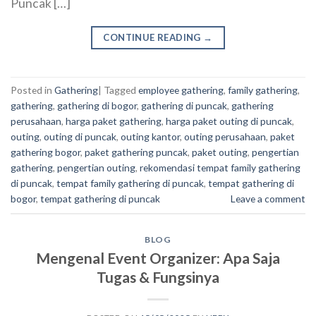
Puncak […]
CONTINUE READING
→
Posted in
Gathering
|
Tagged
employee gathering
,
family gathering
,
gathering
,
gathering di bogor
,
gathering di puncak
,
gathering
perusahaan
,
harga paket gathering
,
harga paket outing di puncak
,
outing
,
outing di puncak
,
outing kantor
,
outing perusahaan
,
paket
gathering bogor
,
paket gathering puncak
,
paket outing
,
pengertian
gathering
,
pengertian outing
,
rekomendasi tempat family gathering
di puncak
,
tempat family gathering di puncak
,
tempat gathering di
bogor
,
tempat gathering di puncak
Leave a comment
BLOG
Mengenal Event Organizer: Apa Saja
Tugas & Fungsinya