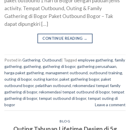
paket outbound 1 hari di Bogor dengan paduan jenis
activity. Tempat Outbound, Outing & Family
Gathering di Bogor Paket Outbound Bogor – Tak
dapat dipungkiri […]
CONTINUE READING
→
Posted in
Gathering
,
Outbound
|
Tagged
employee gathering
,
family
gathering
,
gathering
,
gathering di bogor
,
gathering perusahaan
,
harga paket gathering
,
management outbound
,
outbound training
,
outing di bogor
,
outing kantor
,
paket gathering bogor
,
paket
outbound bogor
,
pelatihan outbound
,
rekomendasi tempat family
gathering di bogor
,
rekomendasi tempat outbound di bogor
,
tempat
gathering di bogor
,
tempat outbound di bogor
,
tempat outing di
bogor
Leave a comment
BLOG
Outing Tahunan Lifetime Design di 5g