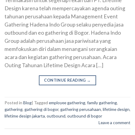
Terimakasih untuk segenap rekan dari PT. Lifetime
Design karena telah mempercayakan agenda outing
tahunan perusahaan kepada Management Event
Gathering Hadena Indo Group selaku penyedia jasa
outbound dan eo gathering di Bogor. Hadena Indo
Group adalah perusahaan jasa pariwisata yang
memfokuskan diri dalam menangani serangkaian
acara dan kegiatan gathering perusahaan. Acara
Outing Tahunan Lifetime Design Acara […]
CONTINUE READING
→
Posted in
Blog
|
Tagged
employee gathering
,
family gathering
,
gathering
,
gathering di bogor
,
gathering perusahaan
,
lifetime design
,
lifetime design jakarta
,
outbound
,
outbound di bogor
Leave a comment