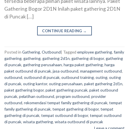
tersedia beberapa pilihan paket wisata lainnya. Paket
Gathering Bogor 2D1N Inilah paket gathering 2D1N
di Puncak […]
CONTINUE READING
→
Posted in
Gathering
,
Outbound
|
Tagged
employee gathering
,
family
gathering
,
gathering
,
gathering 2d1n
,
gathering di bogor
,
gathering
di puncak
,
gathering perusahaan
,
harga paket gathering
,
harga
paket outbound di puncak
,
jasa outbound
,
management outbound
,
outbound
,
outbound di puncak
,
outbound training
,
outing
,
outing
di puncak
,
outing kantor
,
outing perusahaan
,
paket gathering 2d1n
,
paket gathering bogor
,
paket gathering puncak
,
paket outbound
puncak
,
pelatihan outbound
,
program outbound
,
provider
outbound
,
rekomendasi tempat family gathering di puncak
,
tempat
family gathering di puncak
,
tempat gathering di bogor
,
tempat
gathering di puncak
,
tempat outbound di bogor
,
tempat outbound
di puncak
,
wisata gathering
,
wisata outbound di puncak
Leave a comment