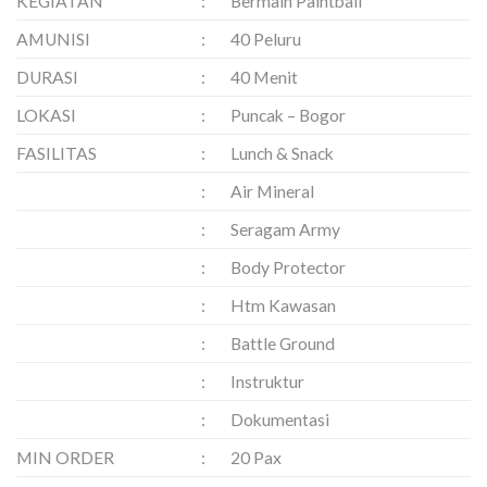
KEGIATAN
:
Bermain Paintball
AMUNISI
:
40 Peluru
DURASI
:
40 Menit
LOKASI
:
Puncak – Bogor
FASILITAS
:
Lunch & Snack
:
Air Mineral
:
Seragam Army
:
Body Protector
:
Htm Kawasan
:
Battle Ground
:
Instruktur
:
Dokumentasi
MIN ORDER
:
20 Pax