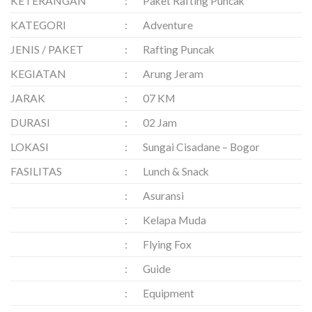
KETERANGAN
:
Paket Rafting Puncak
KATEGORI
:
Adventure
JENIS / PAKET
:
Rafting Puncak
KEGIATAN
:
Arung Jeram
JARAK
:
07 KM
DURASI
:
02 Jam
LOKASI
:
Sungai Cisadane – Bogor
FASILITAS
:
Lunch & Snack
:
Asuransi
:
Kelapa Muda
:
Flying Fox
:
Guide
:
Equipment