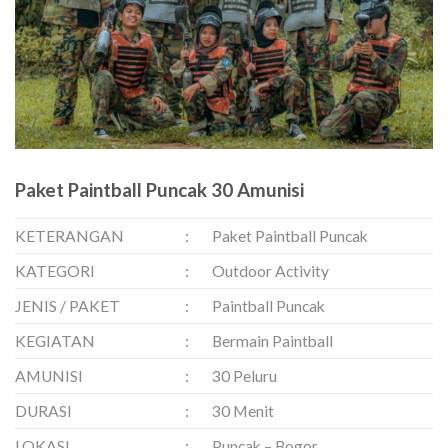
Paket Paintball Puncak 30 Amunisi
KETERANGAN
:
Paket Paintball Puncak
KATEGORI
:
Outdoor Activity
JENIS / PAKET
:
Paintball Puncak
KEGIATAN
:
Bermain Paintball
AMUNISI
:
30 Peluru
DURASI
:
30 Menit
LOKASI
:
Puncak – Bogor