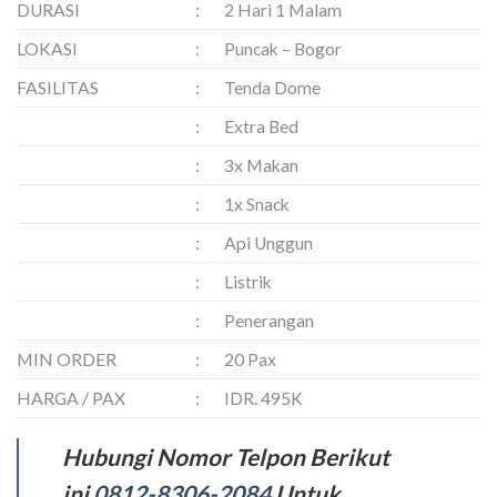
DURASI
:
2 Hari 1 Malam
LOKASI
:
Puncak – Bogor
FASILITAS
:
Tenda Dome
:
Extra Bed
:
3x Makan
:
1x Snack
:
Api Unggun
:
Listrik
:
Penerangan
MIN ORDER
:
20 Pax
HARGA / PAX
:
IDR. 495K
Hubungi Nomor Telpon Berikut
ini
0812-8306-2084
Untuk