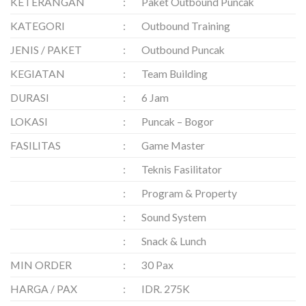
KETERANGAN
:
Paket Outbound Puncak
KATEGORI
:
Outbound Training
JENIS / PAKET
:
Outbound Puncak
KEGIATAN
:
Team Building
DURASI
:
6 Jam
LOKASI
:
Puncak – Bogor
FASILITAS
:
Game Master
:
Teknis Fasilitator
:
Program & Property
:
Sound System
:
Snack & Lunch
MIN ORDER
:
30 Pax
HARGA / PAX
:
IDR. 275K