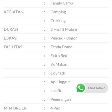
:
Family Camp
KEGIATAN
:
Camping
:
Trekking
DURASI
:
2 Hari 1 Malam
LOKASI
:
Puncak – Bogor
FASILITAS
:
Tenda Dome
:
Extra Bed
:
3x Makan
:
1x Snack
:
Api Unggun
Chat Admin
:
Listrik
:
Penerangan
MIN ORDER
:
4 Pax