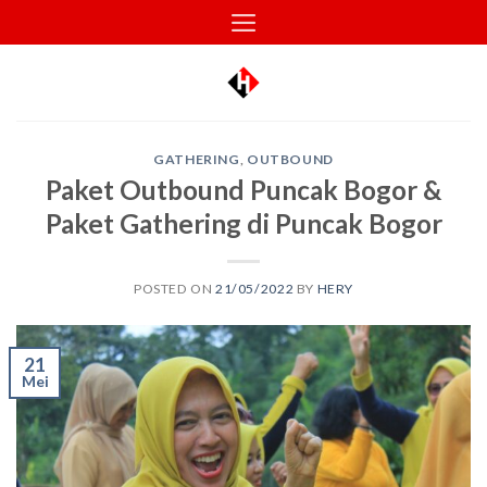
Skip
to
content
GATHERING
,
OUTBOUND
Paket Outbound Puncak Bogor &
Paket Gathering di Puncak Bogor
POSTED ON
21/05/2022
BY
HERY
21
Mei