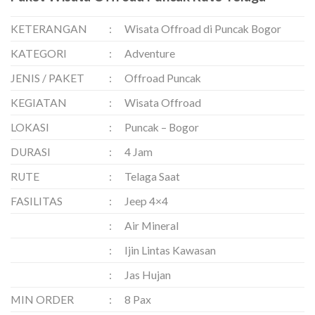
KETERANGAN
:
Wisata Offroad di Puncak Bogor
KATEGORI
:
Adventure
JENIS / PAKET
:
Offroad Puncak
KEGIATAN
:
Wisata Offroad
LOKASI
:
Puncak – Bogor
DURASI
:
4 Jam
RUTE
:
Telaga Saat
FASILITAS
:
Jeep 4×4
:
Air Mineral
:
Ijin Lintas Kawasan
:
Jas Hujan
MIN ORDER
:
8 Pax