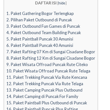
DAFTAR ISI
[
hide
]
1.
Paket Gathering Bogor Terlengkap
2.
Pilihan Paket Outbound di Puncak
3.
Paket Outbound Fun Games di Puncak
4.
Paket Outbound Team Building Puncak
5.
Paket Paintball Puncak 30 Amunisi
6.
Paket Paintball Puncak 40 Amunisi
7.
Paket Rafting 07 Km di Sungai Cisadane Bogor
8.
Paket Rafting 12 Km di Sungai Cisadane Bogor
9.
Paket Wisata Offroad Puncak Rute Citeko
10.
Paket Wisata Offroad Puncak Rute Telaga
11.
Paket Trekking Puncak Via Rute Kencana
12.
Paket Trekking Puncak Via Rute Telaga
13.
Paket Camping Puncak Plus Outbound
14.
Paket Camping di Puncak For Family
15.
Paket Paintball Plus Outbound di Puncak
16.
Paket Paintball Puncak Plus Rafting