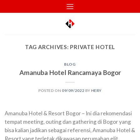
Skip
to
content
TAG ARCHIVES:
PRIVATE HOTEL
BLOG
Amanuba Hotel Rancamaya Bogor
POSTED ON
09/09/2022
BY
HERY
Amanuba Hotel & Resort Bogor – Ini dia rekomendasi
tempat meeting, outing dan gathering di Bogor yang
bisa kalian jadikan sebagai referensi, Amanuba Hotel &
Resort yang terletak dikawasan perumahan elit