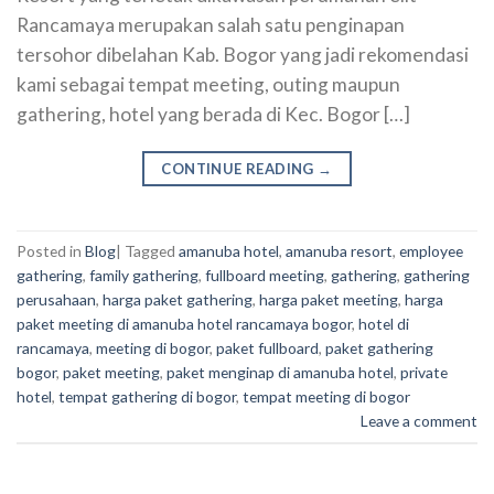
Rancamaya merupakan salah satu penginapan
tersohor dibelahan Kab. Bogor yang jadi rekomendasi
kami sebagai tempat meeting, outing maupun
gathering, hotel yang berada di Kec. Bogor […]
CONTINUE READING
→
Posted in
Blog
|
Tagged
amanuba hotel
,
amanuba resort
,
employee
gathering
,
family gathering
,
fullboard meeting
,
gathering
,
gathering
perusahaan
,
harga paket gathering
,
harga paket meeting
,
harga
paket meeting di amanuba hotel rancamaya bogor
,
hotel di
rancamaya
,
meeting di bogor
,
paket fullboard
,
paket gathering
bogor
,
paket meeting
,
paket menginap di amanuba hotel
,
private
hotel
,
tempat gathering di bogor
,
tempat meeting di bogor
Leave a comment