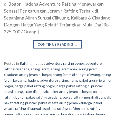
di Bogor, Hadena Adventure Rafting Menawarkan
Sensasi Pengarungan Jeram / Rafting Terbaik di
Sepanjang Aliran Sungai Ciliwung, Kalibaru & Cisadane
Dengan Harga Yang Relatif Terjangkau Mulai Dari Rp.
225.000 / Orang, […]
CONTINUE READING
→
Posted in
Rafting
|
Tagged
adventure rafting bogor
,
adventure
rafting cisadane
,
arung jeram
,
arung jeram anak
,
arung jeram
cisadane
,
arung jeram di bogor
,
arung jeram di sungai ciliwung
,
arung
jeram keluarga
,
hadena adventure rafting
,
harga paket arung jeram di
bogor
,
harga paket rafting bogor
,
harga paket rafting di puncak
,
lokasi arung jeram di puncak
,
paket arung jeram di bogor
,
paket
rafting bogor
,
paket rafting cisadane
,
paket rafting murah di puncak
,
paket rafting puncak
,
paket wisata arung jeram keluarga
,
paket
wisata rafting di sungai cisadane
,
rafting
,
rafting anak
,
rafting
bogor
,
rafting di sungai cisadane
,
rafting di sungai kalibaru bogor
,