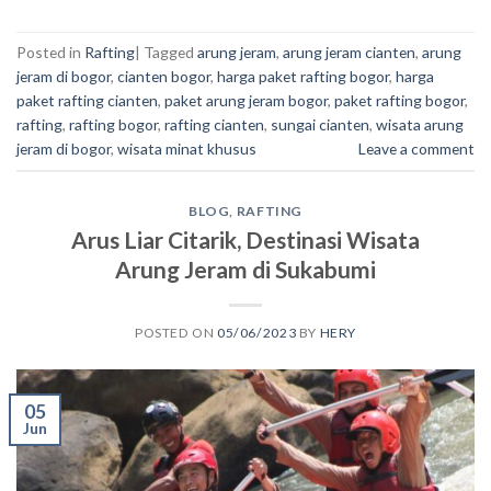
Posted in
Rafting
|
Tagged
arung jeram
,
arung jeram cianten
,
arung
jeram di bogor
,
cianten bogor
,
harga paket rafting bogor
,
harga
paket rafting cianten
,
paket arung jeram bogor
,
paket rafting bogor
,
rafting
,
rafting bogor
,
rafting cianten
,
sungai cianten
,
wisata arung
jeram di bogor
,
wisata minat khusus
Leave a comment
BLOG
,
RAFTING
Arus Liar Citarik, Destinasi Wisata
Arung Jeram di Sukabumi
POSTED ON
05/06/2023
BY
HERY
05
Jun