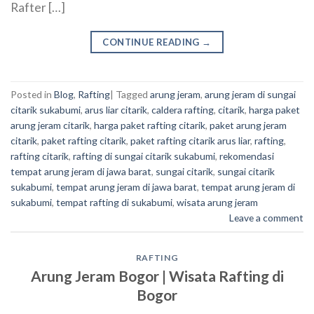
Rafter […]
CONTINUE READING
→
Posted in
Blog
,
Rafting
|
Tagged
arung jeram
,
arung jeram di sungai
citarik sukabumi
,
arus liar citarik
,
caldera rafting
,
citarik
,
harga paket
arung jeram citarik
,
harga paket rafting citarik
,
paket arung jeram
citarik
,
paket rafting citarik
,
paket rafting citarik arus liar
,
rafting
,
rafting citarik
,
rafting di sungai citarik sukabumi
,
rekomendasi
tempat arung jeram di jawa barat
,
sungai citarik
,
sungai citarik
sukabumi
,
tempat arung jeram di jawa barat
,
tempat arung jeram di
sukabumi
,
tempat rafting di sukabumi
,
wisata arung jeram
Leave a comment
RAFTING
Arung Jeram Bogor | Wisata Rafting di
Bogor