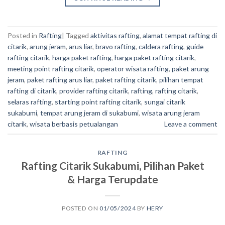
Posted in
Rafting
|
Tagged
aktivitas rafting
,
alamat tempat rafting di
citarik
,
arung jeram
,
arus liar
,
bravo rafting
,
caldera rafting
,
guide
rafting citarik
,
harga paket rafting
,
harga paket rafting citarik
,
meeting point rafting citarik
,
operator wisata rafting
,
paket arung
jeram
,
paket rafting arus liar
,
paket rafting citarik
,
pilihan tempat
rafting di citarik
,
provider rafting citarik
,
rafting
,
rafting citarik
,
selaras rafting
,
starting point rafting citarik
,
sungai citarik
sukabumi
,
tempat arung jeram di sukabumi
,
wisata arung jeram
citarik
,
wisata berbasis petualangan
Leave a comment
RAFTING
Rafting Citarik Sukabumi, Pilihan Paket
& Harga Terupdate
POSTED ON
01/05/2024
BY
HERY