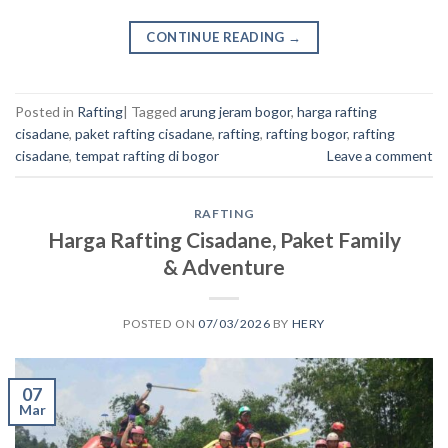
CONTINUE READING
→
Posted in
Rafting
|
Tagged
arung jeram bogor
,
harga rafting
cisadane
,
paket rafting cisadane
,
rafting
,
rafting bogor
,
rafting
cisadane
,
tempat rafting di bogor
Leave a comment
RAFTING
Harga Rafting Cisadane, Paket Family
& Adventure
POSTED ON
07/03/2026
BY
HERY
07
Mar