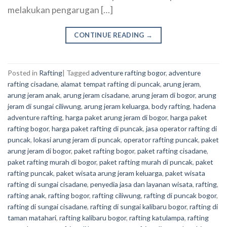
melakukan pengarugan […]
CONTINUE READING
→
Posted in
Rafting
|
Tagged
adventure rafting bogor
,
adventure
rafting cisadane
,
alamat tempat rafting di puncak
,
arung jeram
,
arung jeram anak
,
arung jeram cisadane
,
arung jeram di bogor
,
arung
jeram di sungai ciliwung
,
arung jeram keluarga
,
body rafting
,
hadena
adventure rafting
,
harga paket arung jeram di bogor
,
harga paket
rafting bogor
,
harga paket rafting di puncak
,
jasa operator rafting di
puncak
,
lokasi arung jeram di puncak
,
operator rafting puncak
,
paket
arung jeram di bogor
,
paket rafting bogor
,
paket rafting cisadane
,
paket rafting murah di bogor
,
paket rafting murah di puncak
,
paket
rafting puncak
,
paket wisata arung jeram keluarga
,
paket wisata
rafting di sungai cisadane
,
penyedia jasa dan layanan wisata
,
rafting
,
rafting anak
,
rafting bogor
,
rafting ciliwung
,
rafting di puncak bogor
,
rafting di sungai cisadane
,
rafting di sungai kalibaru bogor
,
rafting di
taman matahari
,
rafting kalibaru bogor
,
rafting katulampa
,
rafting