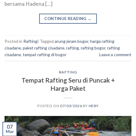
bersama Hadena […]
CONTINUE READING
→
Posted in
Rafting
|
Tagged
arung jeram bogor
,
harga rafting
cisadane
,
paket rafting cisadane
,
rafting
,
rafting bogor
,
rafting
cisadane
,
tempat rafting di bogor
Leave a comment
RAFTING
Tempat Rafting Seru di Puncak +
Harga Paket
POSTED ON
07/03/2026
BY
HERY
07
Mar