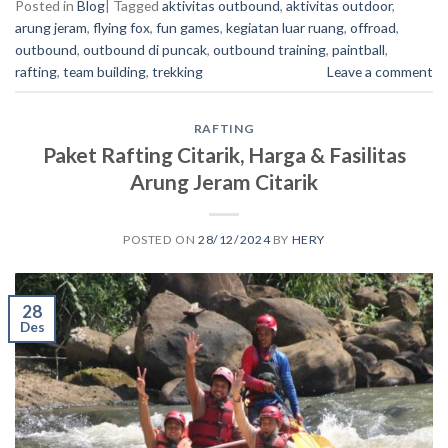
Posted in
Blog
|
Tagged
aktivitas outbound
,
aktivitas outdoor
,
arung jeram
,
flying fox
,
fun games
,
kegiatan luar ruang
,
offroad
,
outbound
,
outbound di puncak
,
outbound training
,
paintball
,
rafting
,
team building
,
trekking
Leave a comment
RAFTING
Paket Rafting Citarik, Harga & Fasilitas
Arung Jeram Citarik
POSTED ON
28/12/2024
BY
HERY
28
Des