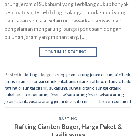
arung jeram di Sukabumi yang terbilang cukup banyak
peminatnya, terlebih bagi kalangan muda-mudi yang
haus akan sensasi. Selain menawarkan sensasi dan
pengalaman mengarungi sungai pedesaan dengan
puluhan jeram yang menantang, […]
CONTINUE READING
→
Posted in
Rafting
|
Tagged
arung jeram
,
arung jeram di sungai citarik
,
arung jeram di sungai citarik sukabumi
,
citarik
,
rafting
,
rafting citarik
,
rafting di sungai citarik
,
sukabumi
,
sungai citarik
,
sungai citarik
sukabumi
,
tempat arung jeram
,
wisata arung jeram
,
wisata arung
jeram citarik
,
wisata arung jeram di sukabumi
Leave a comment
RAFTING
Rafting Cianten Bogor, Harga Paket &
Fasilitasnya