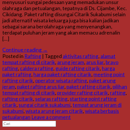
menyusuri sungai pedesaan yang memadukan unsur
olahraga dan petualangan, tepatnya di Ds. Cijambe, Kec.
Cikidang. Paket rafting disungai Citarik Sukabumi selain
jadi alternatif wisata keluarga juga bisa kalian jadikan
sebagai sarana berolahraga yang menyenangkan,
terdapat puluhan jeram yang akan memacu adrenalin
[…]
Continue reading
→
Posted in
Rafting
|
Tagged
aktivitas rafting
,
alamat
tempat rafting di citarik
,
arung jeram
,
arus liar
,
bravo
rafting
,
caldera rafting
,
guide rafting citarik
,
harga
paket rafting
,
harga paket rafting citarik
,
meeting point
rafting citarik
,
operator wisata rafting
,
paket arung
jeram
,
paket rafting arus liar
,
paket rafting citarik
,
pilihan
tempat rafting di citarik
,
provider rafting citarik
,
rafting
,
rafting citarik
,
selaras rafting
,
starting point rafting
citarik
,
sungai citarik sukabumi
,
tempat arung jeram di
sukabumi
,
wisata arung jeram citarik
,
wisata berbasis
petualangan
Leave a comment