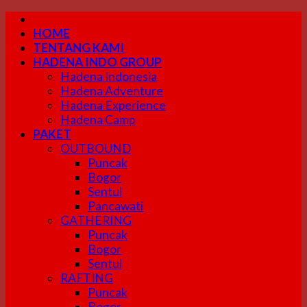
Skip
to
HOME
content
TENTANG KAMI
HADENA INDO GROUP
Hadena Indonesia
Hadena Adventure
Hadena Experience
Hadena Camp
PAKET
OUTBOUND
Puncak
Bogor
Sentul
Pancawati
GATHERING
Puncak
Bogor
Sentul
RAFTING
Puncak
Bogor