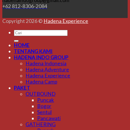
hadenaindogroup@gmail.com
+62 812-8306-2084
Copyright 2026 ©
Hadena Experience
HOME
TENTANG KAMI
HADENA INDO GROUP
Hadena Indonesia
Hadena Adventure
Hadena Experience
Hadena Camp
PAKET
OUTBOUND
Puncak
Bogor
Sentul
Pancawati
GATHERING