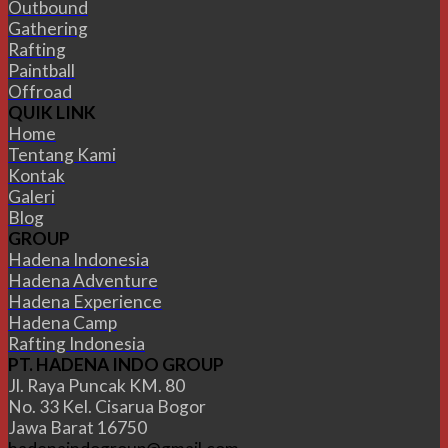
Outbound
Gathering
Rafting
Paintball
Offroad
QUIK LINK
Home
Tentang Kami
Kontak
Galeri
Blog
GROUP
Hadena Indonesia
Hadena Adventure
Hadena Experience
Hadena Camp
Rafting Indonesia
PT. HADENA INDO GROUP
Jl. Raya Puncak KM. 80
No. 33 Kel. Cisarua Bogor
Jawa Barat 16750