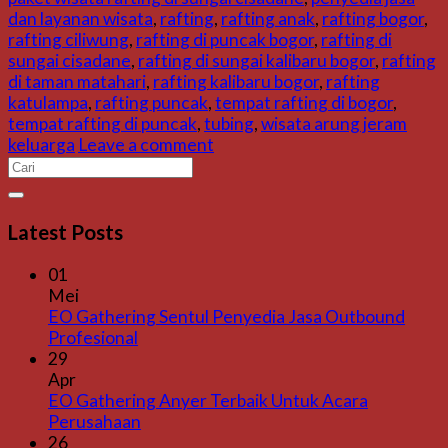
dan layanan wisata
,
rafting
,
rafting anak
,
rafting bogor
,
rafting ciliwung
,
rafting di puncak bogor
,
rafting di
sungai cisadane
,
rafting di sungai kalibaru bogor
,
rafting
di taman matahari
,
rafting kalibaru bogor
,
rafting
katulampa
,
rafting puncak
,
tempat rafting di bogor
,
tempat rafting di puncak
,
tubing
,
wisata arung jeram
keluarga
Leave a comment
Latest Posts
01
Mei
EO Gathering Sentul Penyedia Jasa Outbound
Profesional
29
Apr
EO Gathering Anyer Terbaik Untuk Acara
Perusahaan
26