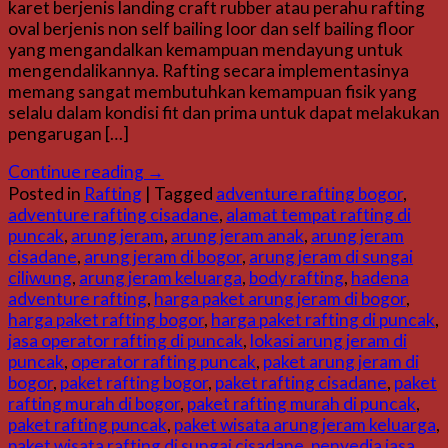
karet berjenis landing craft rubber atau perahu rafting
oval berjenis non self bailing loor dan self bailing floor
yang mengandalkan kemampuan mendayung untuk
mengendalikannya. Rafting secara implementasinya
memang sangat membutuhkan kemampuan fisik yang
selalu dalam kondisi fit dan prima untuk dapat melakukan
pengarugan […]
Continue reading
→
Posted in
Rafting
|
Tagged
adventure rafting bogor
,
adventure rafting cisadane
,
alamat tempat rafting di
puncak
,
arung jeram
,
arung jeram anak
,
arung jeram
cisadane
,
arung jeram di bogor
,
arung jeram di sungai
ciliwung
,
arung jeram keluarga
,
body rafting
,
hadena
adventure rafting
,
harga paket arung jeram di bogor
,
harga paket rafting bogor
,
harga paket rafting di puncak
,
jasa operator rafting di puncak
,
lokasi arung jeram di
puncak
,
operator rafting puncak
,
paket arung jeram di
bogor
,
paket rafting bogor
,
paket rafting cisadane
,
paket
rafting murah di bogor
,
paket rafting murah di puncak
,
paket rafting puncak
,
paket wisata arung jeram keluarga
,
paket wisata rafting di sungai cisadane
,
penyedia jasa