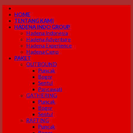
Skip
to
HOME
content
TENTANG KAMI
HADENA INDO GROUP
Hadena Indonesia
Hadena Adventure
Hadena Experience
Hadena Camp
PAKET
OUTBOUND
Puncak
Bogor
Sentul
Pancawati
GATHERING
Puncak
Bogor
Sentul
RAFTING
Puncak
Bogor