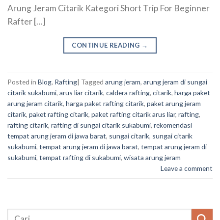
Arung Jeram Citarik Kategori Short Trip For Beginner
Rafter […]
CONTINUE READING
→
Posted in
Blog
,
Rafting
|
Tagged
arung jeram
,
arung jeram di sungai
citarik sukabumi
,
arus liar citarik
,
caldera rafting
,
citarik
,
harga paket
arung jeram citarik
,
harga paket rafting citarik
,
paket arung jeram
citarik
,
paket rafting citarik
,
paket rafting citarik arus liar
,
rafting
,
rafting citarik
,
rafting di sungai citarik sukabumi
,
rekomendasi
tempat arung jeram di jawa barat
,
sungai citarik
,
sungai citarik
sukabumi
,
tempat arung jeram di jawa barat
,
tempat arung jeram di
sukabumi
,
tempat rafting di sukabumi
,
wisata arung jeram
Leave a comment