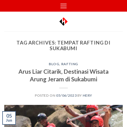
Skip
to
content
TAG ARCHIVES:
TEMPAT RAFTING DI
SUKABUMI
BLOG
,
RAFTING
Arus Liar Citarik, Destinasi Wisata
Arung Jeram di Sukabumi
POSTED ON
05/06/2023
BY
HERY
05
Jun