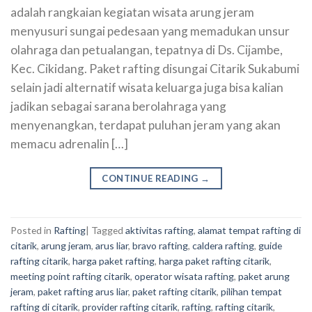
adalah rangkaian kegiatan wisata arung jeram
menyusuri sungai pedesaan yang memadukan unsur
olahraga dan petualangan, tepatnya di Ds. Cijambe,
Kec. Cikidang. Paket rafting disungai Citarik Sukabumi
selain jadi alternatif wisata keluarga juga bisa kalian
jadikan sebagai sarana berolahraga yang
menyenangkan, terdapat puluhan jeram yang akan
memacu adrenalin […]
CONTINUE READING
→
Posted in
Rafting
|
Tagged
aktivitas rafting
,
alamat tempat rafting di
citarik
,
arung jeram
,
arus liar
,
bravo rafting
,
caldera rafting
,
guide
rafting citarik
,
harga paket rafting
,
harga paket rafting citarik
,
meeting point rafting citarik
,
operator wisata rafting
,
paket arung
jeram
,
paket rafting arus liar
,
paket rafting citarik
,
pilihan tempat
rafting di citarik
,
provider rafting citarik
,
rafting
,
rafting citarik
,