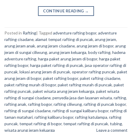
CONTINUE READING
→
Posted in
Rafting
|
Tagged
adventure rafting bogor
,
adventure
rafting cisadane
,
alamat tempat rafting di puncak
,
arung jeram
,
arung jeram anak
,
arung jeram cisadane
,
arung jeram di bogor
,
arung
jeram di sungai ciliwung
,
arung jeram keluarga
,
body rafting
,
hadena
adventure rafting
,
harga paket arung jeram di bogor
,
harga paket
rafting bogor
,
harga paket rafting di puncak
,
jasa operator rafting di
puncak
,
lokasi arung jeram di puncak
,
operator rafting puncak
,
paket
arung jeram di bogor
,
paket rafting bogor
,
paket rafting cisadane
,
paket rafting murah di bogor
,
paket rafting murah di puncak
,
paket
rafting puncak
,
paket wisata arung jeram keluarga
,
paket wisata
rafting di sungai cisadane
,
penyedia jasa dan layanan wisata
,
rafting
,
rafting anak
,
rafting bogor
,
rafting ciliwung
,
rafting di puncak bogor
,
rafting di sungai cisadane
,
rafting di sungai kalibaru bogor
,
rafting di
taman matahari
,
rafting kalibaru bogor
,
rafting katulampa
,
rafting
puncak
,
tempat rafting di bogor
,
tempat rafting di puncak
,
tubing
,
wisata arung jeram keluarga
Leave a comment