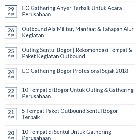
EO Gathering Anyer Terbaik Untuk Acara
29
Perusahaan
Apr
Outbound Ala Militer, Manfaat & Tahapan Alur
26
Kegiatan
Apr
Outing Sentul Bogor | Rekomendasi Tempat &
25
Paket Kegiatan Outbound
Apr
EO Gathering Bogor Profesional Sejak 2018
24
Apr
10 Tempat di Bogor Untuk Outing & Gathering
22
Perusahaan
Apr
5 Tempat Paket Outbound Sentul Bogor
21
Terbaik
Apr
10 Tempat di Sentul Untuk Gathering
20
Perusahaan
Apr