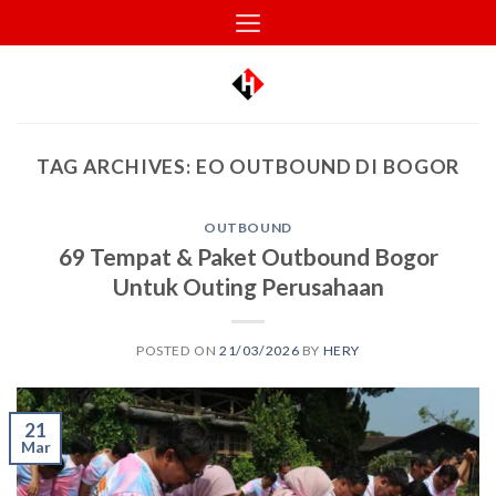
Skip
to
content
TAG ARCHIVES:
EO OUTBOUND DI BOGOR
OUTBOUND
69 Tempat & Paket Outbound Bogor
Untuk Outing Perusahaan
POSTED ON
21/03/2026
BY
HERY
21
Mar