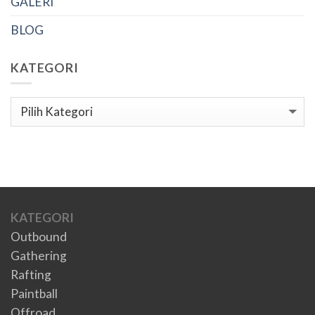
GALERI
BLOG
KATEGORI
Kategori
KATEGORI
Outbound
Gathering
Rafting
Paintball
Offroad