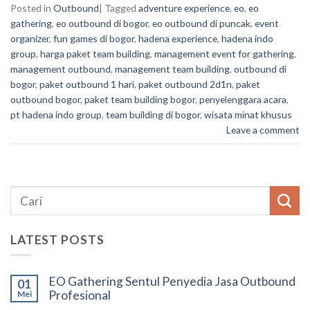
Posted in
Outbound
|
Tagged
adventure experience
,
eo
,
eo
gathering
,
eo outbound di bogor
,
eo outbound di puncak
,
event
organizer
,
fun games di bogor
,
hadena experience
,
hadena indo
group
,
harga paket team building
,
management event for gathering
,
management outbound
,
management team building
,
outbound di
bogor
,
paket outbound 1 hari
,
paket outbound 2d1n
,
paket
outbound bogor
,
paket team building bogor
,
penyelenggara acara
,
pt hadena indo group
,
team building di bogor
,
wisata minat khusus
Leave a comment
LATEST POSTS
EO Gathering Sentul Penyedia Jasa Outbound
01
Profesional
Mei