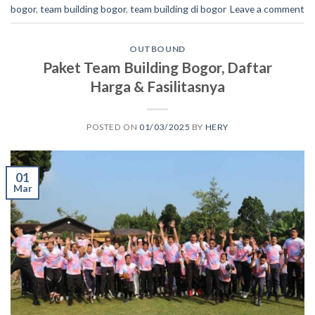
bogor
,
team building bogor
,
team building di bogor
Leave a comment
OUTBOUND
Paket Team Building Bogor, Daftar
Harga & Fasilitasnya
POSTED ON
01/03/2025
BY
HERY
01
Mar