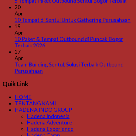
5 Tempat Paket Outbound Sentul Bogor Terbaik
20
Apr
10 Tempat di Sentul Untuk Gathering Perusahaan
19
Apr
10 Paket & Tempat Outbound di Puncak Bogor
Terbaik 2026
17
Apr
Team Building Sentul, Solusi Terbaik Outbound
Perusahaan
Quik Link
HOME
TENTANG KAMI
HADENA INDO GROUP
Hadena Indonesia
Hadena Adventure
Hadena Experience
Hadena Camp