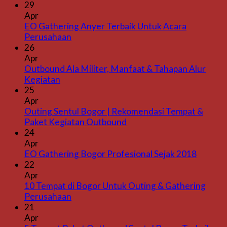
29
Apr
EO Gathering Anyer Terbaik Untuk Acara
Perusahaan
26
Apr
Outbound Ala Militer, Manfaat & Tahapan Alur
Kegiatan
25
Apr
Outing Sentul Bogor | Rekomendasi Tempat &
Paket Kegiatan Outbound
24
Apr
EO Gathering Bogor Profesional Sejak 2018
22
Apr
10 Tempat di Bogor Untuk Outing & Gathering
Perusahaan
21
Apr