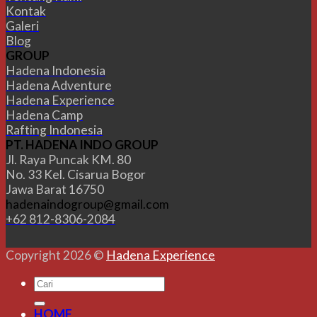
Kontak
Galeri
Blog
GROUP
Hadena Indonesia
Hadena Adventure
Hadena Experience
Hadena Camp
Rafting Indonesia
PT. HADENA INDO GROUP
Jl. Raya Puncak KM. 80
No. 33 Kel. Cisarua Bogor
Jawa Barat 16750
hadenaindogroup@gmail.com
+62 812-8306-2084
Copyright 2026 ©
Hadena Experience
HOME