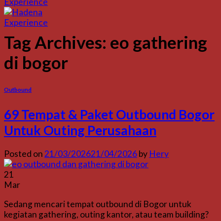
Tag Archives:
eo gathering
di bogor
Outbound
69 Tempat & Paket Outbound Bogor
Untuk Outing Perusahaan
Posted on
21/03/2026
21/04/2026
by
Hery
21
Mar
Sedang mencari tempat outbound di Bogor untuk
kegiatan gathering, outing kantor, atau team building?