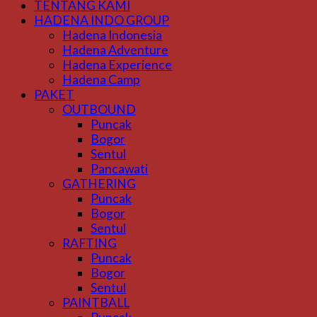
TENTANG KAMI
HADENA INDO GROUP
Hadena Indonesia
Hadena Adventure
Hadena Experience
Hadena Camp
PAKET
OUTBOUND
Puncak
Bogor
Sentul
Pancawati
GATHERING
Puncak
Bogor
Sentul
RAFTING
Puncak
Bogor
Sentul
PAINTBALL