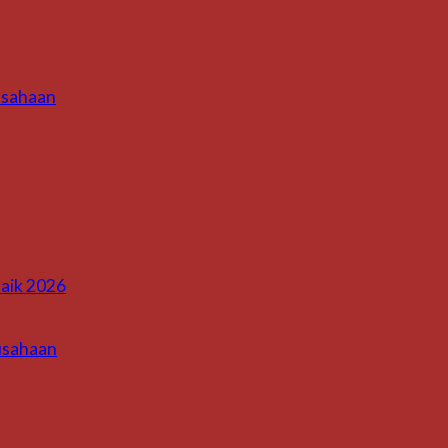
usahaan
aik 2026
usahaan