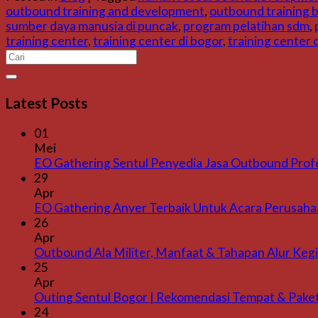
outbound training and development
,
outbound training 
sumber daya manusia di puncak
,
program pelatihan sdm
,
training center
,
training center di bogor
,
training center 
Latest Posts
01
Mei
EO Gathering Sentul Penyedia Jasa Outbound Prof
29
Apr
EO Gathering Anyer Terbaik Untuk Acara Perusaha
26
Apr
Outbound Ala Militer, Manfaat & Tahapan Alur Keg
25
Apr
Outing Sentul Bogor | Rekomendasi Tempat & Pake
24