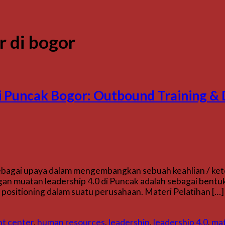
r di bogor
di Puncak Bogor: Outbound Training 
 sebagai upaya dalam mengembangkan sebuah keahlian / ke
gan muatan leadership 4.0 di Puncak adalah sebagai bentu
ositioning dalam suatu perusahaan. Materi Pelatihan […]
t center
,
human resources
,
leadership
,
leadership 4.0
,
mat