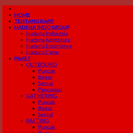
Skip
to
HOME
content
TENTANG KAMI
HADENA INDO GROUP
Hadena Indonesia
Hadena Adventure
Hadena Experience
Hadena Camp
PAKET
OUTBOUND
Puncak
Bogor
Sentul
Pancawati
GATHERING
Puncak
Bogor
Sentul
RAFTING
Puncak