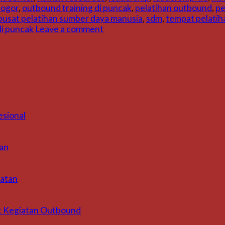
bogor
,
outbound training di puncak
,
pelatihan outbound
,
pe
pusat pelatihan sumber daya manusia
,
sdm
,
tempat pelatih
di puncak
Leave a comment
esional
an
iatan
t Kegiatan Outbound