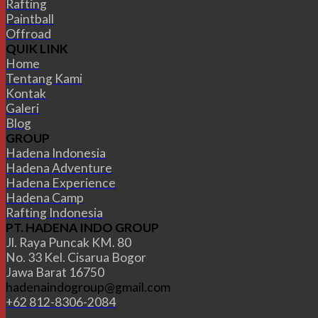
Rafting
Paintball
Offroad
QUIK LINK
Home
Tentang Kami
Kontak
Galeri
Blog
GROUP
Hadena Indonesia
Hadena Adventure
Hadena Experience
Hadena Camp
Rafting Indonesia
PT. HADENA INDO GROUP
Jl. Raya Puncak KM. 80
No. 33 Kel. Cisarua Bogor
Jawa Barat 16750
hadenaindogroup@gmail.com
+62 812-8306-2084