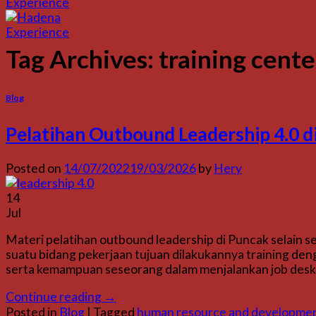
Tag Archives:
training cente
Blog
Pelatihan Outbound Leadership 4.0 
Posted on
14/07/2022
19/03/2026
by
Hery
14
Jul
Materi pelatihan outbound leadership di Puncak selain
suatu bidang pekerjaan tujuan dilakukannya training den
serta kemampuan seseorang dalam menjalankan job desk p
Continue reading
→
Posted in
Blog
|
Tagged
human resource and developmen