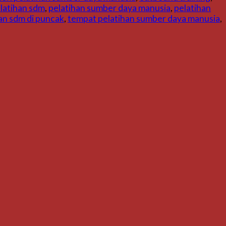
latihan sdm
,
pelatihan sumber daya manusia
,
pelatihan
an sdm di puncak
,
tempat pelatihan sumber daya manusia
,