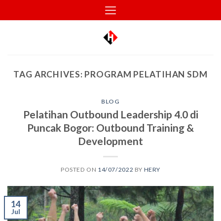
Skip
to
content
TAG ARCHIVES:
PROGRAM PELATIHAN SDM
BLOG
Pelatihan Outbound Leadership 4.0 di
Puncak Bogor: Outbound Training &
Development
POSTED ON
14/07/2022
BY
HERY
14
Jul