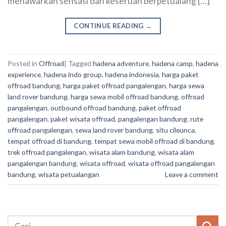
menawarkan sensasi dan keseruan berpetualang […]
CONTINUE READING
→
Posted in
Offroad
|
Tagged
hadena adventure
,
hadena camp
,
hadena
experience
,
hadena indo group
,
hadena indonesia
,
harga paket
offroad bandung
,
harga paket offroad pangalengan
,
harga sewa
land rover bandung
,
harga sewa mobil offroad bandung
,
offroad
pangalengan
,
outbound offroad bandung
,
paket offroad
pangalengan
,
paket wisata offroad
,
pangalengan bandung
,
rute
offroad pangalengan
,
sewa land rover bandung
,
situ cileunca
,
tempat offroad di bandung
,
tempat sewa mobil offroad di bandung
,
trek offroad pangalengan
,
wisata alam bandung
,
wisata alam
pangalengan bandung
,
wisata offroad
,
wisata offroad pangalengan
bandung
,
wisata petualangan
Leave a comment