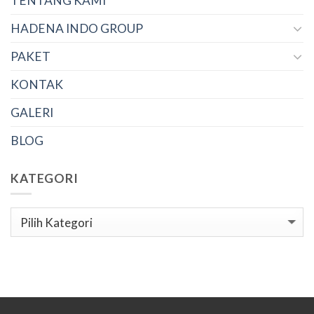
TENTANG KAMI
HADENA INDO GROUP
PAKET
KONTAK
GALERI
BLOG
KATEGORI
Kategori