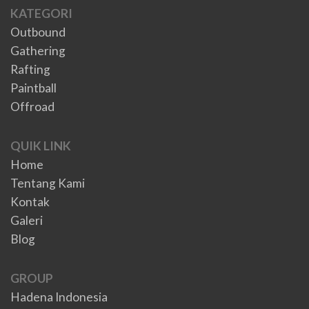
KATEGORI
Outbound
Gathering
Rafting
Paintball
Offroad
QUIK LINK
Home
Tentang Kami
Kontak
Galeri
Blog
GROUP
Hadena Indonesia