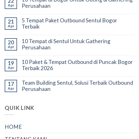
22
Perusahaan
Apr
5 Tempat Paket Outbound Sentul Bogor
21
Terbaik
Apr
10 Tempat di Sentul Untuk Gathering
20
Perusahaan
Apr
10 Paket & Tempat Outbound di Puncak Bogor
19
Terbaik 2026
Apr
Team Building Sentul, Solusi Terbaik Outbound
17
Perusahaan
Apr
QUIK LINK
HOME