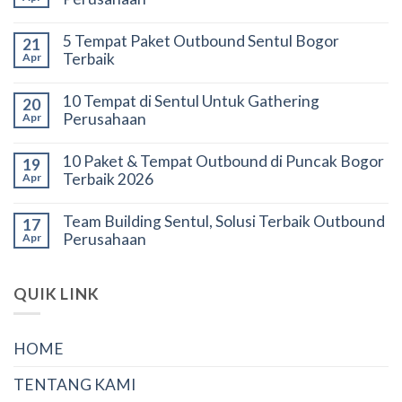
5 Tempat Paket Outbound Sentul Bogor
21
Terbaik
Apr
10 Tempat di Sentul Untuk Gathering
20
Perusahaan
Apr
10 Paket & Tempat Outbound di Puncak Bogor
19
Terbaik 2026
Apr
Team Building Sentul, Solusi Terbaik Outbound
17
Perusahaan
Apr
QUIK LINK
HOME
TENTANG KAMI