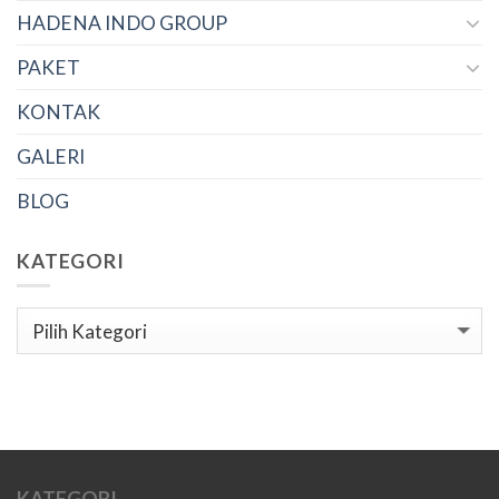
HADENA INDO GROUP
PAKET
KONTAK
GALERI
BLOG
KATEGORI
Kategori
KATEGORI