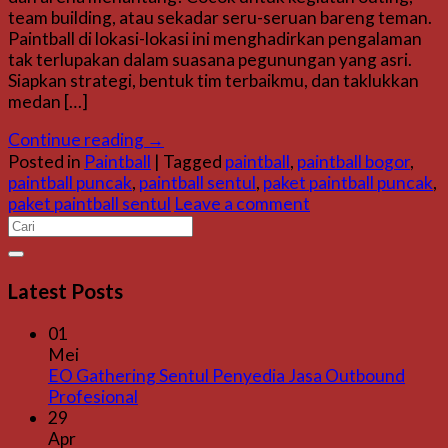
team building, atau sekadar seru-seruan bareng teman.
Paintball di lokasi-lokasi ini menghadirkan pengalaman
tak terlupakan dalam suasana pegunungan yang asri.
Siapkan strategi, bentuk tim terbaikmu, dan taklukkan
medan […]
Continue reading
→
Posted in
Paintball
|
Tagged
paintball
,
paintball bogor
,
paintball puncak
,
paintball sentul
,
paket paintball puncak
,
paket paintball sentul
Leave a comment
Latest Posts
01
Mei
EO Gathering Sentul Penyedia Jasa Outbound
Profesional
29
Apr