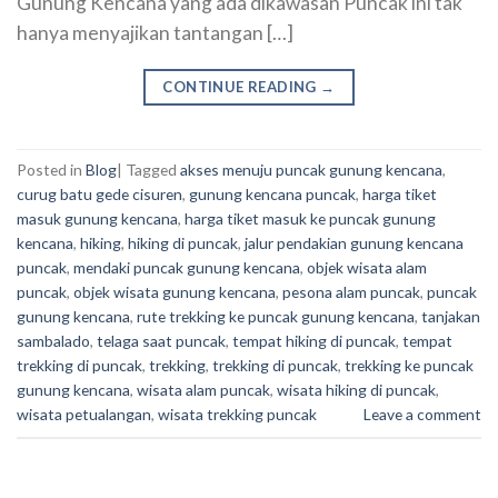
Gunung Kencana yang ada dikawasan Puncak ini tak
hanya menyajikan tantangan […]
CONTINUE READING
→
Posted in
Blog
|
Tagged
akses menuju puncak gunung kencana
,
curug batu gede cisuren
,
gunung kencana puncak
,
harga tiket
masuk gunung kencana
,
harga tiket masuk ke puncak gunung
kencana
,
hiking
,
hiking di puncak
,
jalur pendakian gunung kencana
puncak
,
mendaki puncak gunung kencana
,
objek wisata alam
puncak
,
objek wisata gunung kencana
,
pesona alam puncak
,
puncak
gunung kencana
,
rute trekking ke puncak gunung kencana
,
tanjakan
sambalado
,
telaga saat puncak
,
tempat hiking di puncak
,
tempat
trekking di puncak
,
trekking
,
trekking di puncak
,
trekking ke puncak
gunung kencana
,
wisata alam puncak
,
wisata hiking di puncak
,
wisata petualangan
,
wisata trekking puncak
Leave a comment