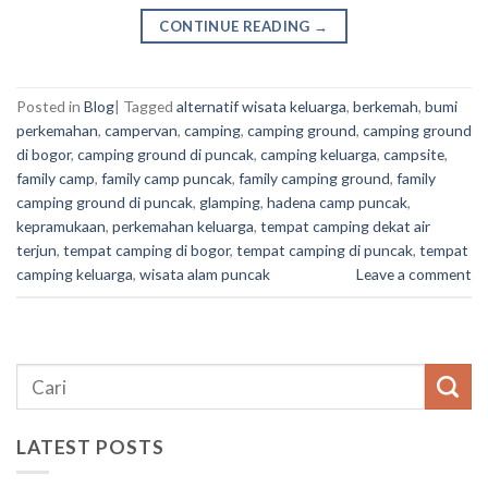
CONTINUE READING
→
Posted in
Blog
|
Tagged
alternatif wisata keluarga
,
berkemah
,
bumi
perkemahan
,
campervan
,
camping
,
camping ground
,
camping ground
di bogor
,
camping ground di puncak
,
camping keluarga
,
campsite
,
family camp
,
family camp puncak
,
family camping ground
,
family
camping ground di puncak
,
glamping
,
hadena camp puncak
,
kepramukaan
,
perkemahan keluarga
,
tempat camping dekat air
terjun
,
tempat camping di bogor
,
tempat camping di puncak
,
tempat
camping keluarga
,
wisata alam puncak
Leave a comment
LATEST POSTS